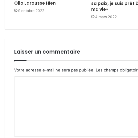
Ollo Larousse Hien
sa paix, je suis prêt
ma vie»
9 octobre 2022
4 mars 2022
Laisser un commentaire
Votre adresse e-mail ne sera pas publiée.
Les champs obligatoi
C
o
m
m
e
n
t