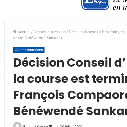
Accueil
/
Grands entretiens
/
Décision Conseil d’Etat français
» (Me Bénéwendé Sankara)
Grands entretiens
Décision Conseil d’E
la course est term
François Compaoré
Bénéwendé Sanka
Envoyer
Bernard Kaboré
30 juillet 2021