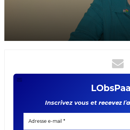
tente de nuire au pouvoir”
Habibou Wilio
Sandra Clark,
ambassadeur des USA au
Burkina: « Nous souhaito
le retour à l’ordre
constitutionnel le plus tôt
possible »
LObsPaa
recevez l'
Inscrivez vous et