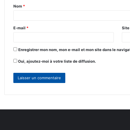
Nom
*
a
i
r
E-mail
*
Sit
e
*
Enregistrer mon nom, mon e-mail et mon site dans le navig
Oui, ajoutez-moi à votre liste de diffusion.