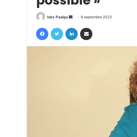
possible »
Envoyer
lobs Paalga
8 septembre 2023
un
Facebook
Twitter
Linkedin
Partager par email
courriel