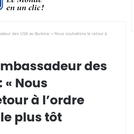
adeur des USA au Burkina: « Nous souhaitons le retour à
 ambassadeur des
: « Nous
tour à l’ordre
le plus tôt