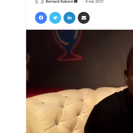
Envoyer
Bernard Kaboré
6 mai 2021
un
Facebook
Twitter
Linkedin
Partager par email
courriel