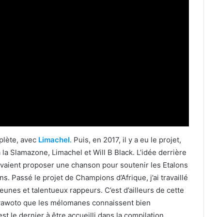
plète, avec
Limachel
.
Puis, en 2017, il y a eu le projet,
a la Slamazone, Limachel et Will B Black. L’idée derrière
devaient proposer une chanson pour soutenir les Etalons
ns. Passé le projet de Champions d’Afrique, j’ai travaillé
jeunes et talentueux rappeurs. C’est d’ailleurs de cette
 Kayawoto que les mélomanes connaissent bien
st le dernier à être accueilli dans la compilation.