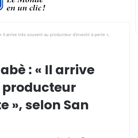
 Il arrive très souvent au producteur d’investir à perte »,
è : « Il arrive
u producteur
te », selon San