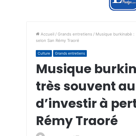
Accueil
/
Grands entretiens
/
Musique burkinabè : «
selon San Rémy Traoré
Culture
Grands entretiens
Musique burkinab
très souvent a
d’investir à per
Rémy Traoré