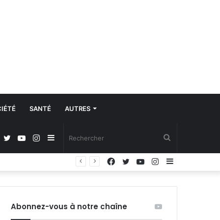
IÉTÉ
SANTÉ
AUTRES
Facebook
Twitter
YouTube
Instagram
Sidebar
Rechercher
Facebook
Twitter
YouTube
Instagram
Sidebar
Régulation de la communication et protection des données à caractère personnel : les députés adoptent la loi organique
(barre
(barre
latérale)
latérale)
Abonnez-vous à notre chaîne