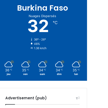
Burkina Faso
Nuages Dispersés
32
℃
36º - 26º
48%
1.36 km/h
36
35
34
34
35
℃
℃
℃
℃
℃
jeu
ven
sam
dim
lun
Advertisement (pub)