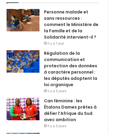
Personne malade et
sans ressources :
comment le Ministère de
la Famille et de la
Solidarité intervient-il ?
il y a 1 jour
Régulation de la
communication et
protection des données
à caractère personnel :
les députés adoptent la
loi organique
il y a 3 jours
Can féminine : les
Étalons Dames prêtes à
défier l’Afrique du Sud
avec ambition
il y a 3 jours