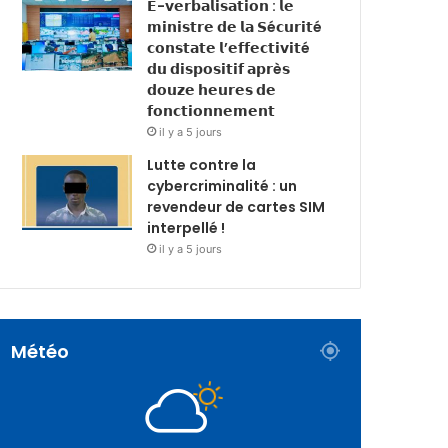
𝗘-𝘃𝗲𝗿𝗯𝗮𝗹𝗶𝘀𝗮𝘁𝗶𝗼𝗻 : 𝗹𝗲
𝗺𝗶𝗻𝗶𝘀𝘁𝗿𝗲 𝗱𝗲 𝗹𝗮 𝗦é𝗰𝘂𝗿𝗶𝘁é
𝗰𝗼𝗻𝘀𝘁𝗮𝘁𝗲 𝗹’𝗲𝗳𝗳𝗲𝗰𝘁𝗶𝘃𝗶𝘁é
𝗱𝘂 𝗱𝗶𝘀𝗽𝗼𝘀𝗶𝘁𝗶𝗳 𝗮𝗽𝗿è𝘀
𝗱𝗼𝘂𝘇𝗲 𝗵𝗲𝘂𝗿𝗲𝘀 𝗱𝗲
𝗳𝗼𝗻𝗰𝘁𝗶𝗼𝗻𝗻𝗲𝗺𝗲𝗻𝘁
il y a 5 jours
Lutte contre la
cybercriminalité : un
revendeur de cartes SIM
interpellé !
il y a 5 jours
Météo