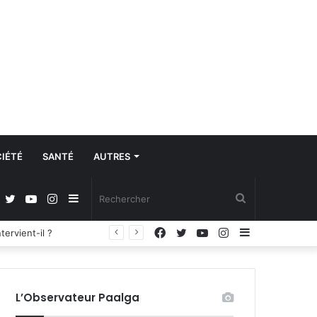
IÉTÉ
SANTÉ
AUTRES
Facebook
Twitter
YouTube
Instagram
Sidebar
Rechercher
Facebook
Twitter
YouTube
Instagram
Sidebar
Régulation de la communication et protection des données à caractère personnel : les députés adoptent la loi organique
(barre
(barre
latérale)
latérale)
L’Observateur Paalga