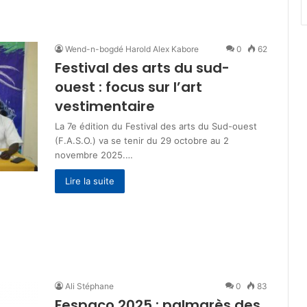
Wend-n-bogdé Harold Alex Kabore
0
62
Festival des arts du sud-
ouest : focus sur l’art
vestimentaire
La 7e édition du Festival des arts du Sud-ouest
(F.A.S.O.) va se tenir du 29 octobre au 2
novembre 2025.…
Lire la suite
Ali Stéphane
0
83
Fespaco 2025 : palmarès des