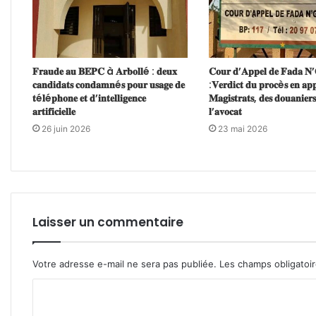
𝐅𝐫𝐚𝐮𝐝𝐞 𝐚𝐮 𝐁𝐄𝐏𝐂 à 𝐀𝐫𝐛𝐨𝐥𝐥é : 𝐝𝐞𝐮𝐱
𝐂𝐨𝐮𝐫 𝐝’𝐀𝐩𝐩𝐞𝐥 𝐝𝐞 𝐅𝐚𝐝𝐚 𝐍
𝐜𝐚𝐧𝐝𝐢𝐝𝐚𝐭𝐬 𝐜𝐨𝐧𝐝𝐚𝐦𝐧é𝐬 𝐩𝐨𝐮𝐫 𝐮𝐬𝐚𝐠𝐞 𝐝𝐞
:𝐕𝐞𝐫𝐝𝐢𝐜𝐭 𝐝𝐮 𝐩𝐫𝐨𝐜è𝐬 𝐞𝐧 𝐚𝐩𝐩
𝐭é𝐥é𝐩𝐡𝐨𝐧𝐞 𝐞𝐭 𝐝’𝐢𝐧𝐭𝐞𝐥𝐥𝐢𝐠𝐞𝐧𝐜𝐞
𝐌𝐚𝐠𝐢𝐬𝐭𝐫𝐚𝐭𝐬, 𝐝𝐞𝐬 𝐝𝐨𝐮𝐚𝐧𝐢𝐞𝐫𝐬
𝐚𝐫𝐭𝐢𝐟𝐢𝐜𝐢𝐞𝐥𝐥𝐞
𝐥’𝐚𝐯𝐨𝐜𝐚𝐭
26 juin 2026
23 mai 2026
Laisser un commentaire
Votre adresse e-mail ne sera pas publiée.
Les champs obligatoi
C
o