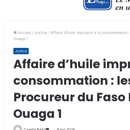
Accueil
/
Justice
/
Affaire d’huile impropre à la consommation :
Ouaga 1
Justice
Affaire d’huile imp
consommation : les
Procureur du Faso P
Ouaga 1
Envoyer
Camille BAKI
8 mai 2026