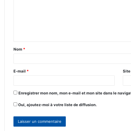
m
m
e
n
t
Nom
*
a
i
r
E-mail
*
Sit
e
*
Enregistrer mon nom, mon e-mail et mon site dans le navig
Oui, ajoutez-moi à votre liste de diffusion.