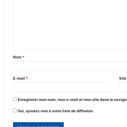
o
m
m
e
n
t
Nom
*
a
i
r
E-mail
*
Sit
e
*
Enregistrer mon nom, mon e-mail et mon site dans le navig
Oui, ajoutez-moi à votre liste de diffusion.