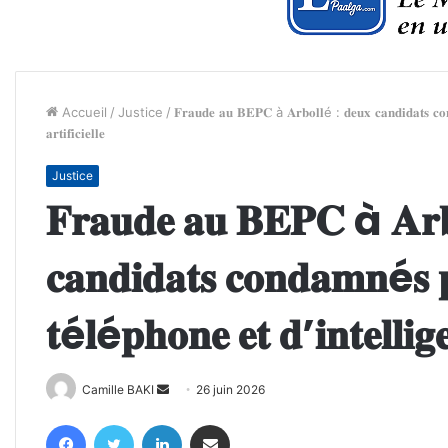
Accueil
/
Justice
/
𝐅𝐫𝐚𝐮𝐝𝐞 𝐚𝐮 𝐁𝐄𝐏𝐂 à 𝐀𝐫𝐛𝐨𝐥𝐥é : 𝐝𝐞𝐮𝐱 𝐜𝐚𝐧𝐝𝐢𝐝𝐚𝐭𝐬 𝐜𝐨𝐧
𝐚𝐫𝐭𝐢𝐟𝐢𝐜𝐢𝐞𝐥𝐥𝐞
Justice
𝐅𝐫𝐚𝐮𝐝𝐞 𝐚𝐮 𝐁𝐄𝐏𝐂 à 𝐀𝐫𝐛
𝐜𝐚𝐧𝐝𝐢𝐝𝐚𝐭𝐬 𝐜𝐨𝐧𝐝𝐚𝐦𝐧é𝐬 
𝐭é𝐥é𝐩𝐡𝐨𝐧𝐞 𝐞𝐭 𝐝’𝐢𝐧𝐭𝐞𝐥𝐥𝐢𝐠𝐞𝐧
Envoyer
Camille BAKI
26 juin 2026
un
Facebook
Twitter
Linkedin
Partager par email
courriel