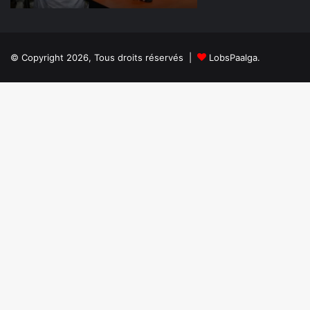
salue
salariés
l’évolution
outillés
des
sur
travaux
les
© Copyright 2026, Tous droits réservés |
LobsPaalga.
et
valeurs
exige
citoyennes
le
et
respect
patriotiques
des
délais