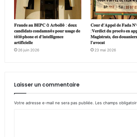
𝐅𝐫𝐚𝐮𝐝𝐞 𝐚𝐮 𝐁𝐄𝐏𝐂 à 𝐀𝐫𝐛𝐨𝐥𝐥é : 𝐝𝐞𝐮𝐱
𝐂𝐨𝐮𝐫 𝐝’𝐀𝐩𝐩𝐞𝐥 𝐝𝐞 𝐅𝐚𝐝𝐚 𝐍
𝐜𝐚𝐧𝐝𝐢𝐝𝐚𝐭𝐬 𝐜𝐨𝐧𝐝𝐚𝐦𝐧é𝐬 𝐩𝐨𝐮𝐫 𝐮𝐬𝐚𝐠𝐞 𝐝𝐞
:𝐕𝐞𝐫𝐝𝐢𝐜𝐭 𝐝𝐮 𝐩𝐫𝐨𝐜è𝐬 𝐞𝐧 𝐚𝐩𝐩
𝐭é𝐥é𝐩𝐡𝐨𝐧𝐞 𝐞𝐭 𝐝’𝐢𝐧𝐭𝐞𝐥𝐥𝐢𝐠𝐞𝐧𝐜𝐞
𝐌𝐚𝐠𝐢𝐬𝐭𝐫𝐚𝐭𝐬, 𝐝𝐞𝐬 𝐝𝐨𝐮𝐚𝐧𝐢𝐞𝐫𝐬
𝐚𝐫𝐭𝐢𝐟𝐢𝐜𝐢𝐞𝐥𝐥𝐞
𝐥’𝐚𝐯𝐨𝐜𝐚𝐭
26 juin 2026
23 mai 2026
Laisser un commentaire
Votre adresse e-mail ne sera pas publiée.
Les champs obligatoi
C
o
m