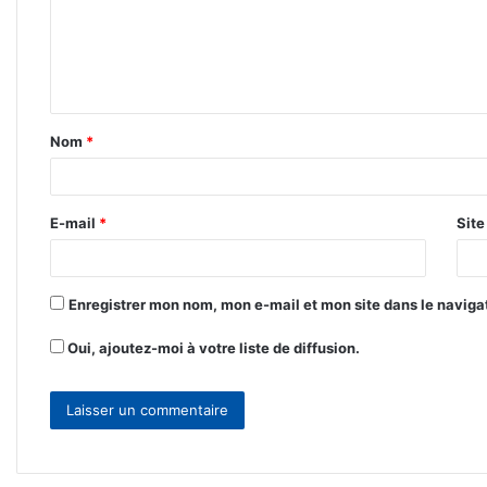
m
e
n
t
Nom
*
a
i
r
E-mail
*
Sit
e
*
Enregistrer mon nom, mon e-mail et mon site dans le navig
Oui, ajoutez-moi à votre liste de diffusion.