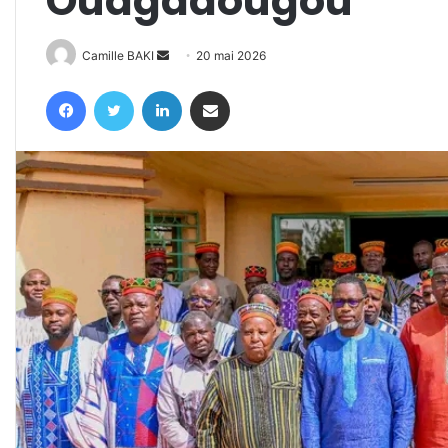
Ouagadougou
Envoyer
Camille BAKI
20 mai 2026
un
Facebook
Twitter
Linkedin
Partager par email
courriel