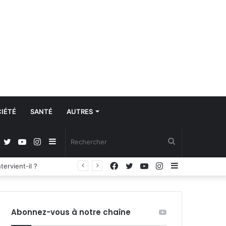
IÉTÉ
SANTÉ
AUTRES
Facebook
Twitter
YouTube
Instagram
Sidebar
Rechercher
Facebook
Twitter
YouTube
Instagram
Sidebar
Régulation de la communication et protection des données à caractère personnel : les députés adoptent la loi organique
(barre
(barre
latérale)
latérale)
Abonnez-vous à notre chaîne