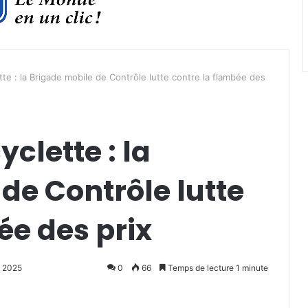
te : la Brigade mobile de Contrôle lutte contre la flambée des
clette : la
de Contrôle lutte
ée des prix
et 2025
0
66
Temps de lecture 1 minute