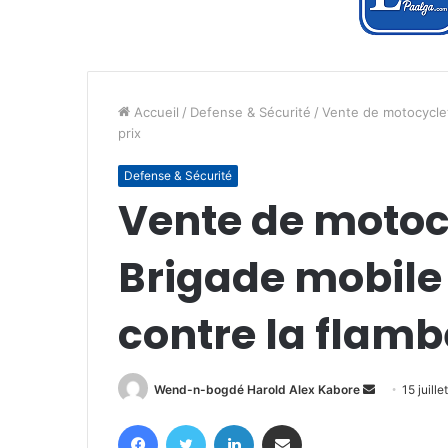
Accueil
/
Defense & Sécurité
/
Vente de motocyclet
prix
Defense & Sécurité
Vente de motocy
Brigade mobile 
contre la flamb
Envoyer
Wend-n-bogdé Harold Alex Kabore
15 juill
un
Facebook
Twitter
Linkedin
Partager par email
courriel