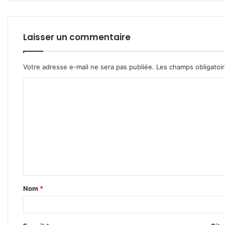
Laisser un commentaire
Votre adresse e-mail ne sera pas publiée.
Les champs obligatoi
C
o
m
m
e
n
t
Nom
*
a
i
r