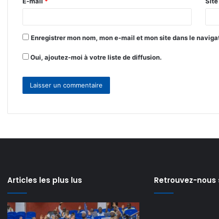
E-mail
*
Sit
e
*
Enregistrer mon nom, mon e-mail et mon site dans le navig
Oui, ajoutez-moi à votre liste de diffusion.
Articles les plus lus
Retrouvez-nous 
Can
𝗘-
féminine
𝘃𝗲𝗿𝗯𝗮𝗹𝗶𝘀𝗮𝘁𝗶𝗼𝗻