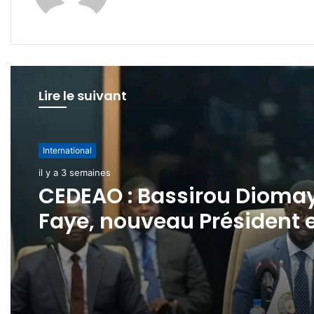
Lire le suivant
International
il y a 4 semaines
International
Consultations
il y a 3 semaines
diplomatiques
Confédération AES – Russ
: un nouvel élan de
CEDEAO : Bassirou Dioma
renforcement du