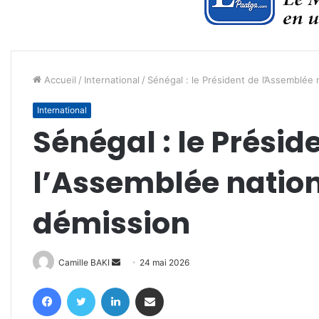
Accueil
/
International
/
Sénégal : le Président de l’Assemblée 
International
Sénégal : le Présid
l’Assemblée nation
démission
Envoyer
Camille BAKI
24 mai 2026
un
Facebook
Twitter
Linkedin
Partager par email
courriel