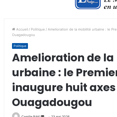
Accueil
/
Politique
/
Amelioration de la mobilité urbaine : le Pr
Ouagadougou
Politique
Amelioration de la
urbaine : le Premie
inaugure huit axes 
Ouagadougou
Envoyer
Camille BAKI
23 mai 2026