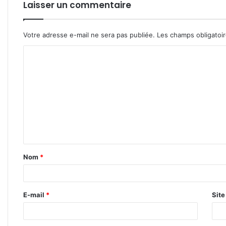
Laisser un commentaire
Votre adresse e-mail ne sera pas publiée.
Les champs obligatoi
C
o
m
m
e
n
t
Nom
*
a
i
r
E-mail
*
Sit
e
*