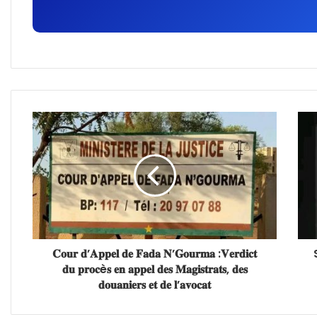
𝐂𝐨𝐮𝐫 𝐝’𝐀𝐩𝐩𝐞𝐥 𝐝𝐞 𝐅𝐚𝐝𝐚 𝐍’𝐆𝐨𝐮𝐫𝐦𝐚 :𝐕𝐞𝐫𝐝𝐢𝐜𝐭
𝐝𝐮 𝐩𝐫𝐨𝐜è𝐬 𝐞𝐧 𝐚𝐩𝐩𝐞𝐥 𝐝𝐞𝐬 𝐌𝐚𝐠𝐢𝐬𝐭𝐫𝐚𝐭𝐬, 𝐝𝐞𝐬
𝐝𝐨𝐮𝐚𝐧𝐢𝐞𝐫𝐬 𝐞𝐭 𝐝𝐞 𝐥’𝐚𝐯𝐨𝐜𝐚𝐭