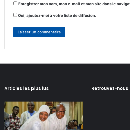
Enregistrer mon nom, mon e-mail et mon site dans le navig
Oui, ajoutez-moi à votre liste de diffusion.
Articles les plus lus
Retrouvez-nous 
Modernisation
Lancement
de
de
l’Aéroport
la
il y a 2 jours
il y a 2 jours
Modernisation de
Lancement de l
international
formation
de
l’Aéroport international de
civique
formation civiqu