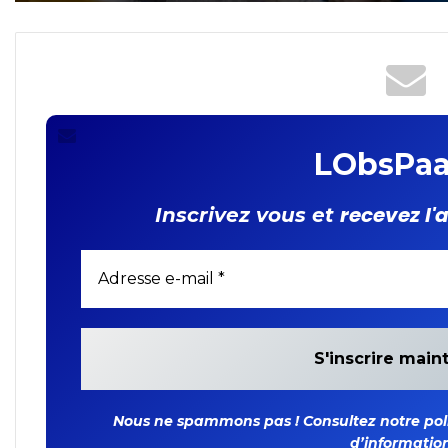
FIDA
caractère personnel : les
députés adoptent la loi
organique
LObsPaa
recevez l'
Inscrivez vous et
Nous ne spammons pas ! Consultez notre polit
d’information