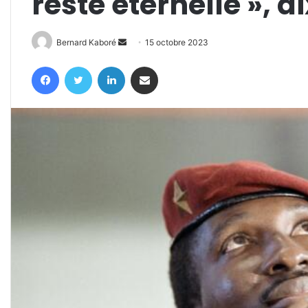
reste éternelle », d
Envoyer
Bernard Kaboré
15 octobre 2023
un
Facebook
Twitter
Linkedin
Partager par email
courriel