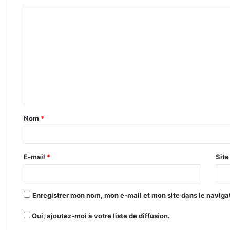
C
o
m
m
e
n
t
Nom
*
a
i
r
E-mail
*
Sit
e
*
Enregistrer mon nom, mon e-mail et mon site dans le navig
Oui, ajoutez-moi à votre liste de diffusion.