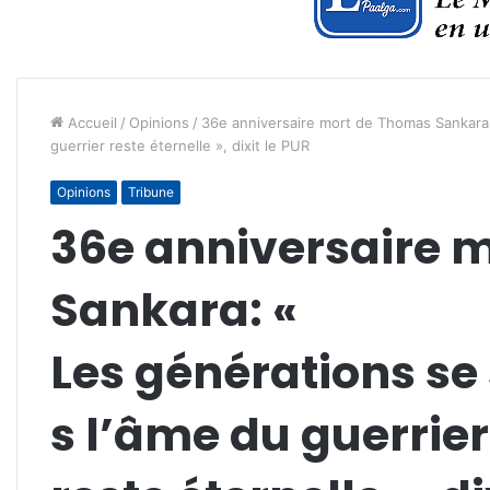
Accueil
/
Opinions
/
36e anniversaire mort de Thomas Sankara:
guerrier reste éternelle », dixit le PUR
Opinions
Tribune
36e anniversaire 
Sankara: «
Les générations s
s l’âme du guerrier