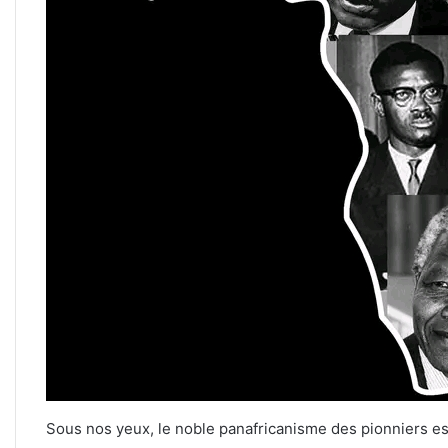
Sous nos yeux, le noble panafricanisme des pionniers est