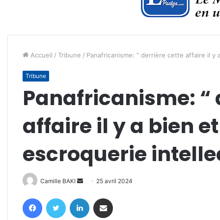
Accueil
/
Tribune
/
Panafricanisme: “ derrière cette affaire il y
Tribune
Panafricanisme: “ d
affaire il y a bien e
escroquerie intelle
Envoyer
Camille BAKI
25 avril 2024
un
Facebook
Twitter
Linkedin
Partager par email
courriel