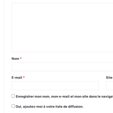
C
o
m
m
e
n
t
Nom
*
a
i
r
E-mail
*
Sit
e
*
Enregistrer mon nom, mon e-mail et mon site dans le navig
Oui, ajoutez-moi à votre liste de diffusion.