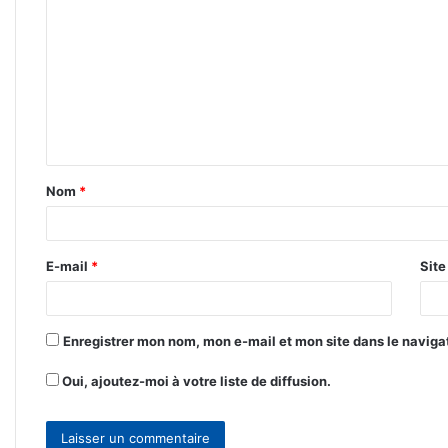
o
m
m
e
n
t
Nom
*
a
i
r
E-mail
*
Sit
e
*
Enregistrer mon nom, mon e-mail et mon site dans le navig
Oui, ajoutez-moi à votre liste de diffusion.