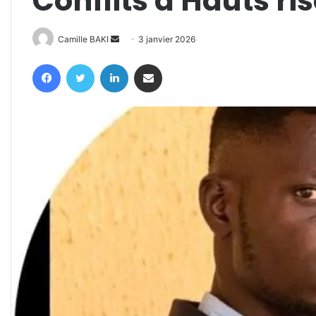
Conflits à Hauts ri
Envoyer
Camille BAKI
3 janvier 2026
un
Facebook
Twitter
Linkedin
Partager par email
courriel