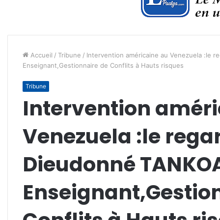
Accueil
/
Tribune
/
Intervention américaine au Venezuela :le
Enseignant,Gestionnaire de Conflits à Hauts risques
Tribune
Intervention améri
Venezuela :le rega
Dieudonné TANKO
Enseignant,Gestio