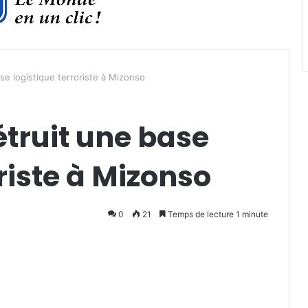
ase logistique terroriste à Mizonso
étruit une base
riste à Mizonso
0
21
Temps de lecture 1 minute