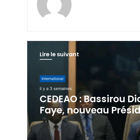
Lire le suivant
International
il y a 4 semaines
Consultations
diplomatiques
Confédération AES –
: un nouvel élan de