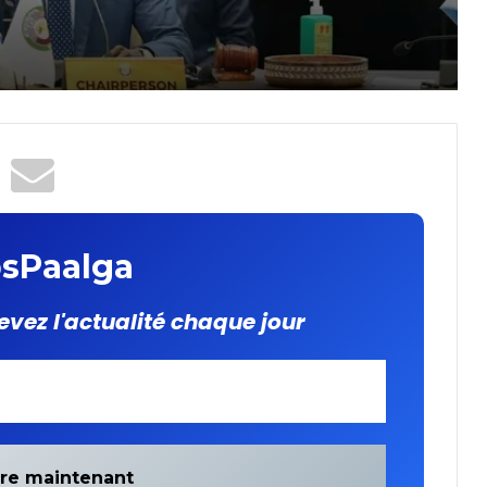
deux parties
que
s
sPaalga
evez l'actualité chaque jour