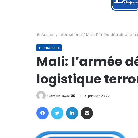
Accueil
/
International
/
Mali: l’armée détruit une b
International
Mali: l’armée d
logistique terro
Envoyer
Camille BAKI
19 janvier 2022
un
Facebook
Twitter
Linkedin
Partager par email
courriel