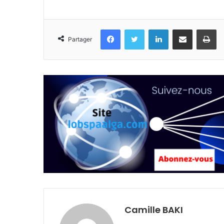
Facebook
Twitter
Linkedin
Partager par email
Im
Partager
Camille BAKI