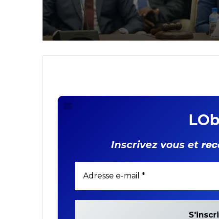
renforcement du
partenariat stratégi
entre les deux partie
LOb
rec
Inscrivez vous et