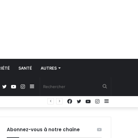
IÉTÉ
SANTÉ
AUTRES
Facebook
Twitter
YouTube
Instagram
Sidebar
Rechercher
Facebook
Twitter
YouTube
Instagram
Sidebar
Avis de recrutement : quatre agents commerciaux terrain, trois vendeurs showroom et un responsable des ressources humaines business partner
(barre
(barre
latérale)
latérale)
Abonnez-vous à notre chaîne