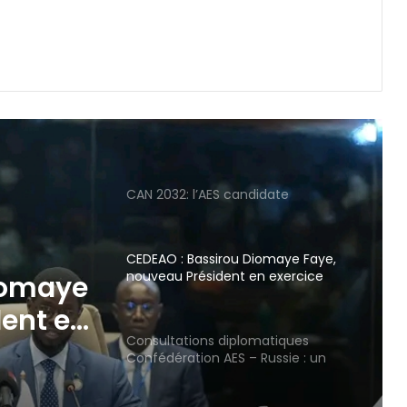
CAN 2032: l’AES candidate
CEDEAO : Bassirou Diomaye Faye,
nouveau Président en exercice
Consultations diplomatiques
 Russie
Confédération AES – Russie : un
nouvel élan de renforcement du
partenariat stratégique entre les