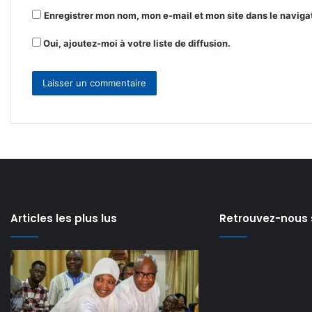
Enregistrer mon nom, mon e-mail et mon site dans le navig
Oui, ajoutez-moi à votre liste de diffusion.
Articles les plus lus
Retrouvez-nous 
Modernisation
Lancement
de
de
l’Aéroport
la
il y a 2 jours
il y a 3 jours
Modernisation de
Lancement de l
international
formation