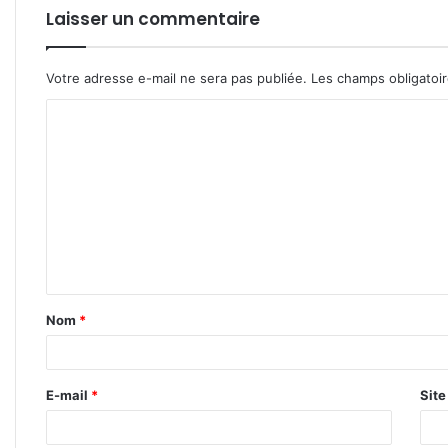
Laisser un commentaire
Votre adresse e-mail ne sera pas publiée.
Les champs obligatoi
C
o
m
m
e
n
t
Nom
*
a
i
r
E-mail
*
Sit
e
*