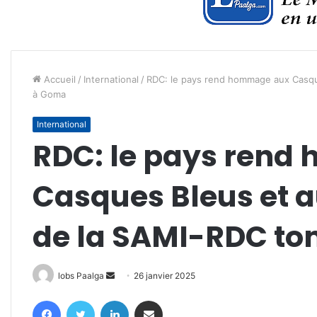
Accueil
/
International
/
RDC: le pays rend hommage aux Casque
à Goma
International
RDC: le pays ren
Casques Bleus et a
de la SAMI-RDC t
Envoyer
lobs Paalga
26 janvier 2025
un
Facebook
Twitter
Linkedin
Partager par email
courriel