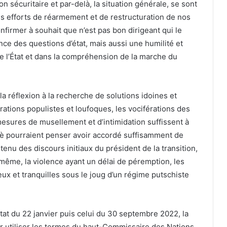
tion sécuritaire et par-delà, la situation générale, se sont
s efforts de réarmement et de restructuration de nos
nfirmer à souhait que n’est pas bon dirigeant qui le
ce des questions d’état, mais aussi une humilité et
 l’État et dans la compréhension de la marche du
la réflexion à la recherche de solutions idoines et
arations populistes et loufoques, les vociférations des
esures de musellement et d’intimidation suffissent à
abè pourraient penser avoir accordé suffisamment de
nu des discours initiaux du président de la transition,
 même, la violence ayant un délai de péremption, les
eux et tranquilles sous le joug d’un régime putschiste
état du 22 janvier puis celui du 30 septembre 2022, la
our utiliser les termes du haut-Commissaire des Nations