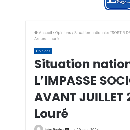
Accueil
/
Opinions
/
Situation nationale: “SORTIR
Arouna Louré
Opinions
Situation natio
L’IMPASSE SOC
AVANT JUILLET 
Louré
Envoyer
lobs Paalga
29 mars 2024