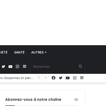
IÉTÉ
SANTÉ
AUTRES
Facebook
Twitter
YouTube
Instagram
Sidebar
Rechercher
Facebook
Twitter
YouTube
Instagram
Sidebar
Propos du Président nigérian sur la situation sécuritaire dans l’AES : le Burkina Faso, le Mali et le Niger expriment leur profond regret
(barre
(barre
latérale)
latérale)
Abonnez-vous à notre chaîne