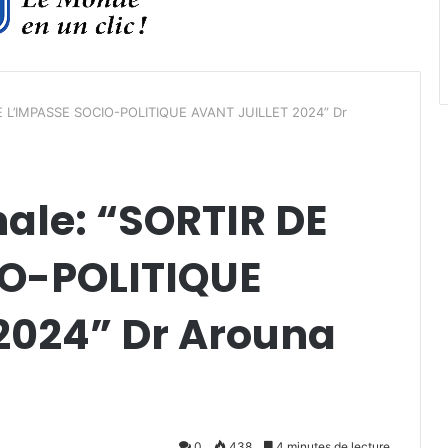
 DE L’IMPASSE SOCIO-POLITIQUE AVANT JUILLET 2024” Dr
nale: “SORTIR DE
IO-POLITIQUE
2024” Dr Arouna
0
438
4 minutes de lecture