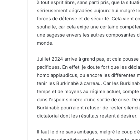
à tout esprit libre, sans parti pris, que la situa
sérieusement dégradées aujourd’hui malgré le
forces de défense et de sécurité. Cela vient co
souhaite, car cela exige une certaine compéten
une sagesse envers les autres composantes de
monde.
Juillet 2024 arrive à grand pas, et cela pousse 
pacifiques. En effet, je doute fort que les décl
homo applaudicus, ou encore les différentes m
tenir les Burkinabè à carreau. Car les Burkin
temps et de moyens au régime actuel, compte te
dans l’espoir sincère d’une sortie de crise. De
Burkinabè pourraient refuser de rester silenci
dictatorial dont les résultats restent à désirer.
Il faut le dire sans ambages, malgré le coup d’
situation sécuritaire est plus qu’alarmante, p