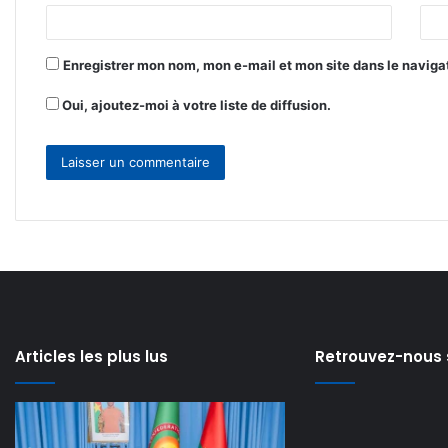
e
*
Enregistrer mon nom, mon e-mail et mon site dans le navig
Oui, ajoutez-moi à votre liste de diffusion.
Articles les plus lus
Retrouvez-nous 
Avis
Côte
il y a 7 heures
de
d’Ivoire