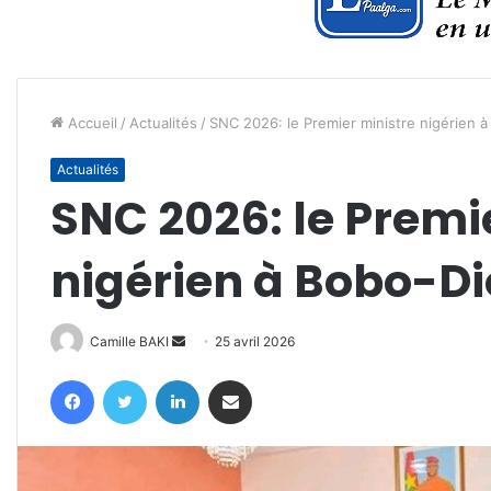
Accueil
/
Actualités
/
SNC 2026: le Premier ministre nigérien 
Actualités
SNC 2026: le Premi
nigérien à Bobo-D
Envoyer
Camille BAKI
25 avril 2026
un
Facebook
Twitter
Linkedin
Partager par email
courriel