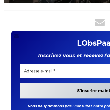
urbain : La Police Nationa
soyez »
démantèle deux réseaux 
malfaiteurs à
Ouagadougou
LObsPaa
recevez l'
Inscrivez vous et
Nous ne spammons pas ! Consultez notre polit