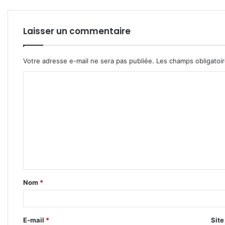
Laisser un commentaire
Votre adresse e-mail ne sera pas publiée.
Les champs obligatoi
C
o
m
m
e
n
t
Nom
*
a
i
r
E-mail
*
Sit