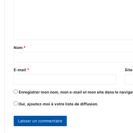
m
m
e
n
t
Nom
*
a
i
r
E-mail
*
Sit
e
*
Enregistrer mon nom, mon e-mail et mon site dans le navig
Oui, ajoutez-moi à votre liste de diffusion.