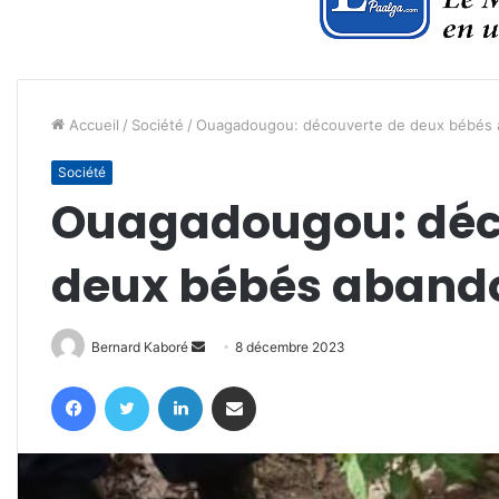
Accueil
/
Société
/
Ouagadougou: découverte de deux bébés
Société
Ouagadougou: déc
deux bébés aband
Envoyer
Bernard Kaboré
8 décembre 2023
un
Facebook
Twitter
Linkedin
Partager par email
courriel