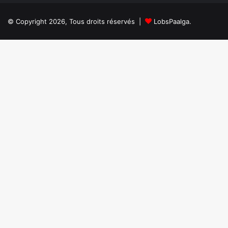
et
les
de
députés
© Copyright 2026, Tous droits réservés |
LobsPaalga.
la
adoptent
Solidarité
la
intervient-
loi
il
organique
?