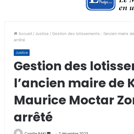
Accueil
/
Justice
/
Gestion des lotissements : l’ancien maire 
arrêté
Justice
Gestion des lotisse
l’ancien maire de
Maurice Moctar Zon
arrêté
Envoyer
Camille BAKI
7 décembre 2023