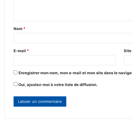
e
n
t
Nom
*
a
i
r
E-mail
*
Sit
e
*
Enregistrer mon nom, mon e-mail et mon site dans le navig
Oui, ajoutez-moi à votre liste de diffusion.