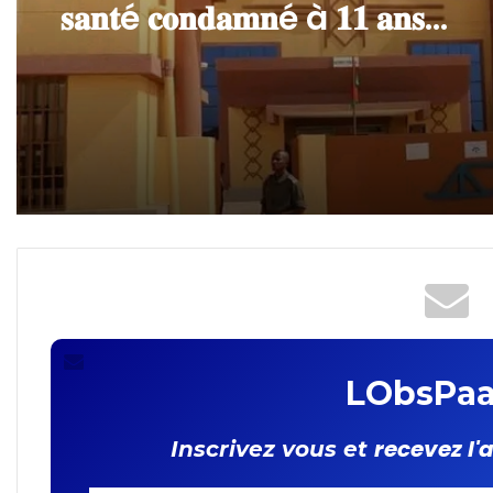
interpellées pour des fait
présumés de proxénétis
𝐓𝐆𝐈 𝐎𝐮𝐚𝐠𝐚 𝐈𝐈 : 𝐮𝐧 𝐚𝐠𝐞𝐧𝐭 𝐝𝐞
𝐬𝐚𝐧𝐭é 𝐜𝐨𝐧𝐝𝐚𝐦𝐧é à 𝟏𝟏 𝐚𝐧𝐬
𝐝’𝐞𝐦𝐩𝐫𝐢𝐬𝐨𝐧𝐧𝐞𝐦𝐞𝐧𝐭 𝐩𝐨𝐮𝐫 𝐯𝐢𝐨𝐥
𝐚𝐠𝐠𝐫𝐚𝐯é 𝐬𝐮𝐫 𝐮𝐧𝐞 𝐟𝐞𝐦𝐦𝐞 𝐞𝐧𝐜𝐞𝐢𝐧
LObsPaa
recevez l'
Inscrivez vous et