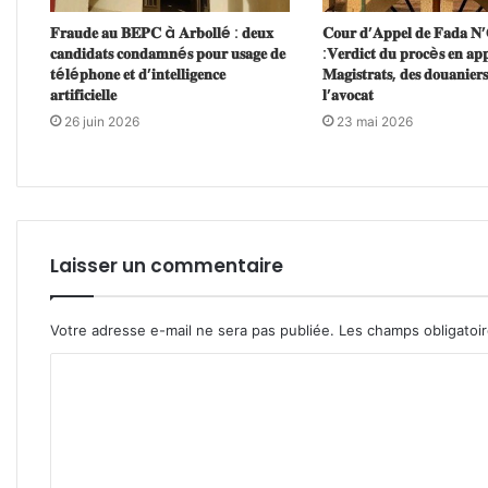
𝐅𝐫𝐚𝐮𝐝𝐞 𝐚𝐮 𝐁𝐄𝐏𝐂 à 𝐀𝐫𝐛𝐨𝐥𝐥é : 𝐝𝐞𝐮𝐱
𝐂𝐨𝐮𝐫 𝐝’𝐀𝐩𝐩𝐞𝐥 𝐝𝐞 𝐅𝐚𝐝𝐚 𝐍
𝐜𝐚𝐧𝐝𝐢𝐝𝐚𝐭𝐬 𝐜𝐨𝐧𝐝𝐚𝐦𝐧é𝐬 𝐩𝐨𝐮𝐫 𝐮𝐬𝐚𝐠𝐞 𝐝𝐞
:𝐕𝐞𝐫𝐝𝐢𝐜𝐭 𝐝𝐮 𝐩𝐫𝐨𝐜è𝐬 𝐞𝐧 𝐚𝐩𝐩
𝐭é𝐥é𝐩𝐡𝐨𝐧𝐞 𝐞𝐭 𝐝’𝐢𝐧𝐭𝐞𝐥𝐥𝐢𝐠𝐞𝐧𝐜𝐞
𝐌𝐚𝐠𝐢𝐬𝐭𝐫𝐚𝐭𝐬, 𝐝𝐞𝐬 𝐝𝐨𝐮𝐚𝐧𝐢𝐞𝐫𝐬
𝐚𝐫𝐭𝐢𝐟𝐢𝐜𝐢𝐞𝐥𝐥𝐞
𝐥’𝐚𝐯𝐨𝐜𝐚𝐭
26 juin 2026
23 mai 2026
Laisser un commentaire
Votre adresse e-mail ne sera pas publiée.
Les champs obligatoi
C
o
m
m