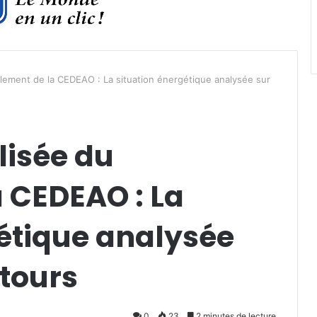
lement de la CEDEAO : La situation énergétique analysée sur
lisée du
 CEDEAO : La
gétique analysée
ntours
0
23
2 minutes de lecture