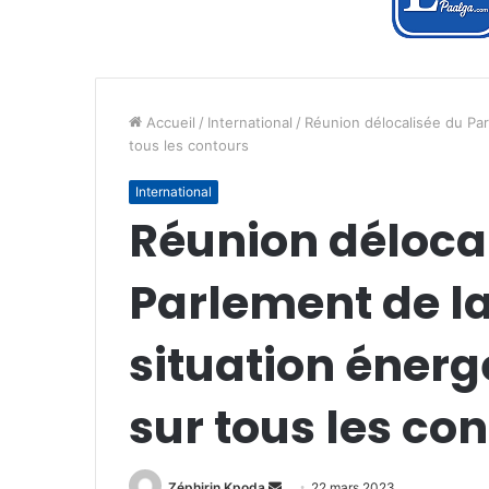
Accueil
/
International
/
Réunion délocalisée du Par
tous les contours
International
Réunion déloca
Parlement de la
situation éner
sur tous les co
Envoyer
Zéphirin Kpoda
22 mars 2023