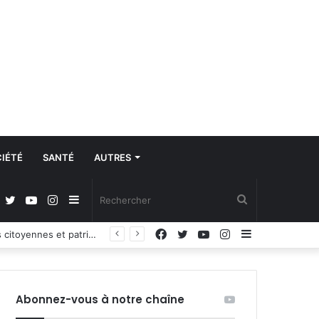
IÉTÉ
SANTÉ
AUTRES
Facebook
Twitter
YouTube
Instagram
Sidebar
Rechercher
Facebook
Twitter
YouTube
Instagram
Sidebar
Propos du Président nigérian sur la situation sécuritaire dans l’AES : le Burkina Faso, le Mali et le Niger expriment leur profond regret
(barre
(barre
latérale)
latérale)
Abonnez-vous à notre chaîne