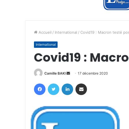
Accueil
/
International
/
Covid19 : Macron testé pos
International
Covid19 : Macron
Envoyer
Camille BAKI
17 décembre 2020
un
Facebook
Twitter
Linkedin
Partager par email
courriel