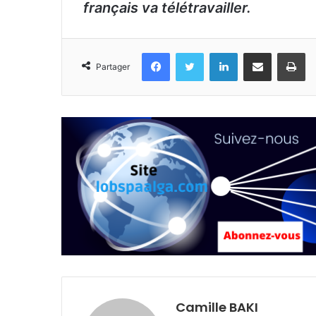
français va télétravailler.
Facebook
Twitter
Linkedin
Partager par email
Im
Partager
Camille BAKI