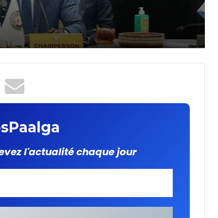
deux parties
 Russie
que
s
sPaalga
evez l'actualité chaque jour