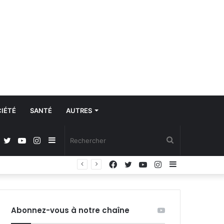
IÉTÉ
SANTÉ
AUTRES
Facebook
Twitter
YouTube
Instagram
Sidebar
Rechercher
Facebook
Twitter
YouTube
Instagram
Sidebar
Modernisation de l’Aéroport international de Bobo-Dioulasso : Emile ZERBO salue l’évolution des travaux et exige le respect des délais
(barre
(barre
latérale)
latérale)
Abonnez-vous à notre chaîne