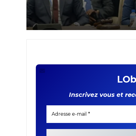
Consultations
diplomatiques
Confédération AES –
: un nouvel élan de
renforcement du
partenariat stratégi
entre les deux partie
LOb
rec
Inscrivez vous et