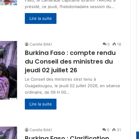
Faso, le Camarade Capitaine Ibrahim TRAORÉ a
présidé, ce jeudi, l’hebdomadaire session du…
Lire la suite
Camille BAKI
0
18
Burkina Faso : compte rendu
du Conseil des ministres du
jeudi 02 juillet 26
Le Conseil des ministres s’est tenu à
Ouagadougou, le jeudi 02 juillet 2026, en séance
ordinaire, de 09 H 00…
Lire la suite
Camille BAKI
0
31
Burkina Faso : Clarification