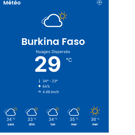
Météo
Burkina Faso
Nuages Dispersés
29
℃
34º - 23º
64%
4.66 km/h
34
33
34
35
36
℃
℃
℃
℃
℃
sam
dim
lun
mar
mer