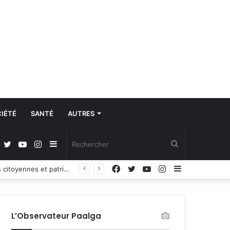
IÉTÉ
SANTÉ
AUTRES
Facebook
Twitter
YouTube
Instagram
Sidebar
Rechercher
Facebook
Twitter
YouTube
Instagram
Sidebar
Propos du Président nigérian sur la situation sécuritaire dans l’AES : le Burkina Faso, le Mali et le Niger expriment leur profond regret
(barre
(barre
latérale)
latérale)
L’Observateur Paalga