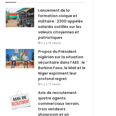
Lancement de la
formation civique et
militaire : 2300 appelés
salariés outillés sur les
valeurs citoyennes et
patriotiques
il y a 15 heures
Propos du Président
nigérian sur la situation
sécuritaire dans l’AES : le
Burkina Faso, le Mali et le
Niger expriment leur
profond regret
il y a 17 heures
Avis de recrutement :
quatre agents
commerciaux terrain,
trois vendeurs
showroom et un