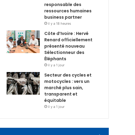
responsable des
ressources humaines
business partner
il y a 18 heures
Côte d’Ivoire : Hervé
Renard officiellement
présenté nouveau
Sélectionneur des
Éléphants
il y a 1 jour
Secteur des cycles et
motocycles : vers un
marché plus sain,
transparent et
équitable
il y a 1 jour