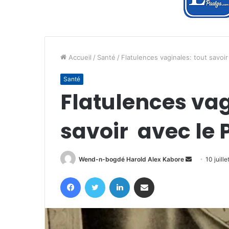
Accueil
/
Santé
/
Flatulences vaginales: tout savoi
Santé
Flatulences vag
savoir avec le
Envoyer
Wend-n-bogdé Harold Alex Kabore
10 juill
un
Facebook
Twitter
Linkedin
Partager par email
courriel