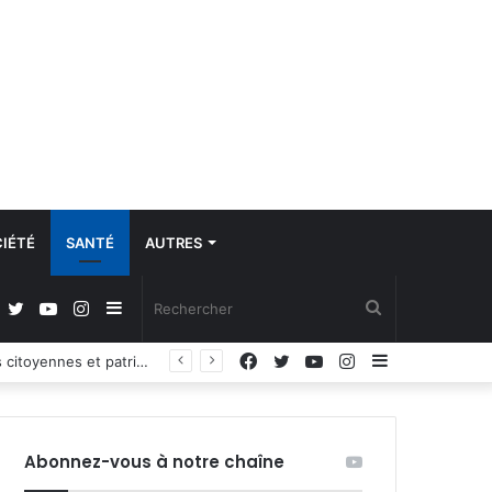
IÉTÉ
SANTÉ
AUTRES
Facebook
Twitter
YouTube
Instagram
Sidebar
Rechercher
Facebook
Twitter
YouTube
Instagram
Sidebar
Propos du Président nigérian sur la situation sécuritaire dans l’AES : le Burkina Faso, le Mali et le Niger expriment leur profond regret
(barre
(barre
latérale)
latérale)
Abonnez-vous à notre chaîne