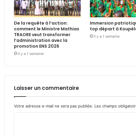
De la requête à l’action:
Immersion patriotiq
comment le Ministre Mathias
top départ à Koupél
TRAORE veut transformer
il y a 1 semaine
l’administration avec la
promotion ENS 2026
il y a 1 semaine
Laisser un commentaire
Votre adresse e-mail ne sera pas publiée.
Les champs obligatoi
C
o
m