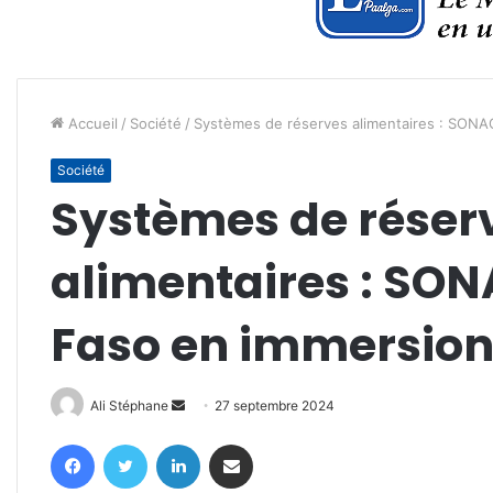
Accueil
/
Société
/
Systèmes de réserves alimentaires : SONA
Société
Systèmes de réser
alimentaires : SO
Faso en immersion
Envoyer
Ali Stéphane
27 septembre 2024
un
Facebook
Twitter
Linkedin
Partager par email
courriel