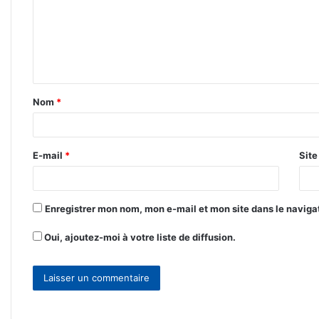
m
e
n
t
Nom
*
a
i
r
E-mail
*
Sit
e
*
Enregistrer mon nom, mon e-mail et mon site dans le navig
Oui, ajoutez-moi à votre liste de diffusion.