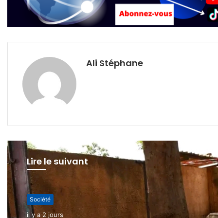
Ali Stéphane
Lire le suivant
Société
Société
il y a 6 jours