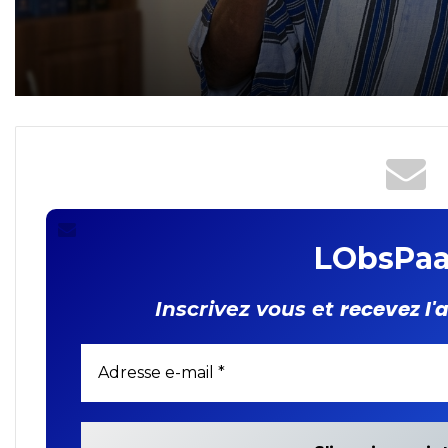
Yambangba SAWADOGO:
Remerciements et faire-
part
LObsPaa
recevez l'
Inscrivez vous et