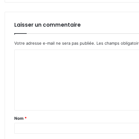
Laisser un commentaire
Votre adresse e-mail ne sera pas publiée.
Les champs obligatoi
C
o
m
m
e
n
t
Nom
*
a
i
r