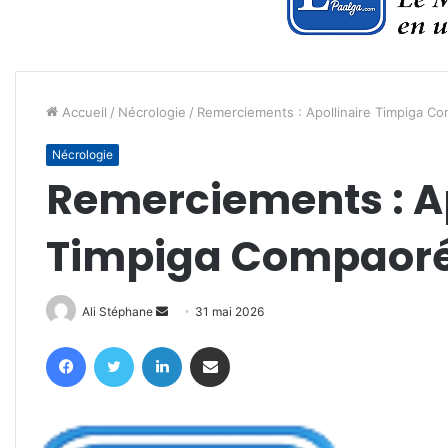
Accueil
/
Nécrologie
/
Remerciements : Apollinaire Timpiga C
Nécrologie
Remerciements : Ap
Timpiga Compaor
Envoyer
Ali Stéphane
31 mai 2026
un
Facebook
Twitter
Linkedin
Partager par email
courriel