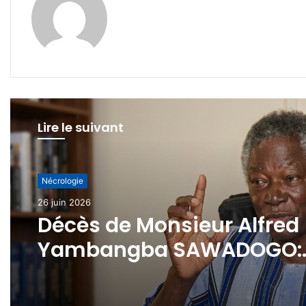
Lire le suivant
Nécrologie
Nécrologie
11 juin 2026
26 juin 2026
Nécrologie : Damiba Herv
Désiré
Décès de Monsieur Alfred