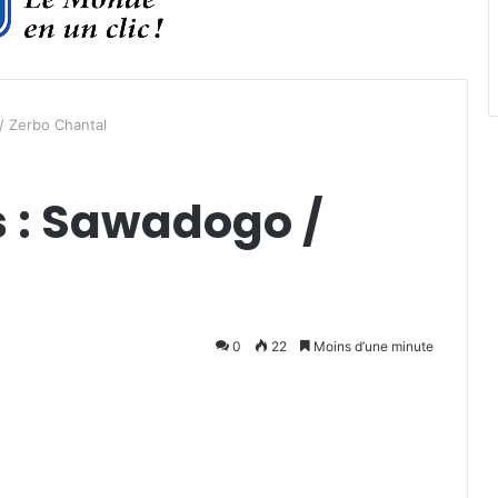
 Zerbo Chantal
 : Sawadogo /
0
22
Moins d’une minute