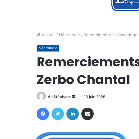
Accueil
/
Nécrologie
/
Remerciements : Sawadogo /
Nécrologie
Remerciements
Zerbo Chantal
Envoyer
Ali Stéphane
10 juin 2026
un
Facebook
Twitter
Linkedin
Partager par email
courriel