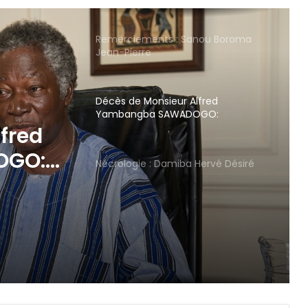
Remerciements : Sanou Boroma
Jean-Pierre
Décès de Monsieur Alfred
Yambangba SAWADOGO:
Remerciements et faire-part
Hervé
Nécrologie : Damiba Hervé Désiré
fred
OGO:
ire-