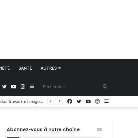
IÉTÉ
SANTÉ
AUTRES
Facebook
Twitter
YouTube
Instagram
Sidebar
Rechercher
Facebook
Twitter
YouTube
Instagram
Sidebar
Lancement de la formation civique et militaire : 2300 appelés salariés outillés sur les valeurs citoyennes et patriotiques
(barre
(barre
latérale)
latérale)
Abonnez-vous à notre chaîne