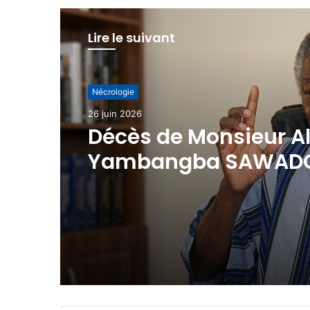
Lire le suivant
Nécrologie
Nécrologie
11 juin 2026
26 juin 2026
Nécrologie : Damiba 
Désiré
Décès de Monsieur Al
Yambangba SAWAD
Remerciements et fa
part