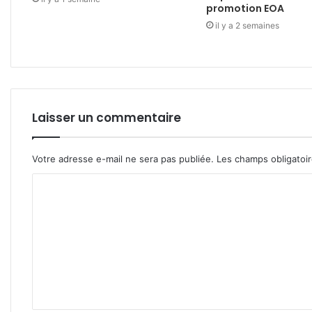
promotion EOA
il y a 2 semaines
Laisser un commentaire
Votre adresse e-mail ne sera pas publiée.
Les champs obligatoi
C
o
m
m
e
n
t