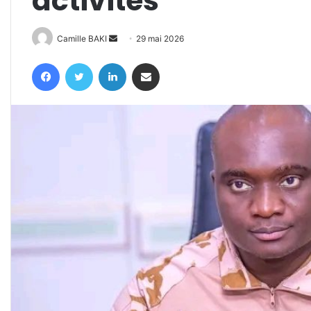
activités
Envoyer
Camille BAKI
29 mai 2026
un
Facebook
Twitter
Linkedin
Partager par email
courriel