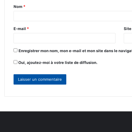
Nom
*
a
i
r
E-mail
*
Sit
e
*
Enregistrer mon nom, mon e-mail et mon site dans le navig
Oui, ajoutez-moi à votre liste de diffusion.