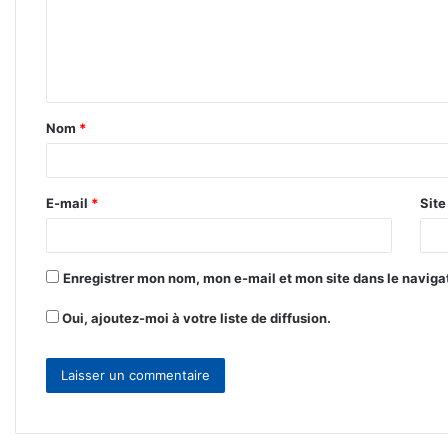
m
e
n
t
Nom
*
a
i
r
E-mail
*
Sit
e
*
Enregistrer mon nom, mon e-mail et mon site dans le navig
Oui, ajoutez-moi à votre liste de diffusion.