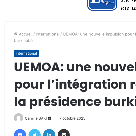
Accueil
/
International
/
UEMOA: une nouvelle impulsion pour l’
burkinabè
International
UEMOA: une nouvel
pour l’intégration 
la présidence bur
Envoyer
Camille BAKI
7 octobre 2025
un
Facebook
Twitter
Linkedin
Partager par email
courriel