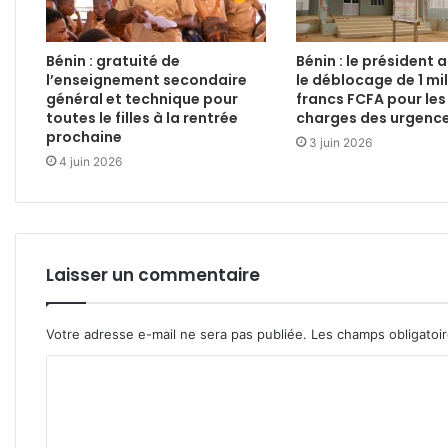
Bénin : gratuité de
Bénin : le président
l’enseignement secondaire
le déblocage de 1 mil
général et technique pour
francs FCFA pour les
toutes le filles à la rentrée
charges des urgence
prochaine
3 juin 2026
4 juin 2026
Laisser un commentaire
Votre adresse e-mail ne sera pas publiée.
Les champs obligatoi
C
o
m