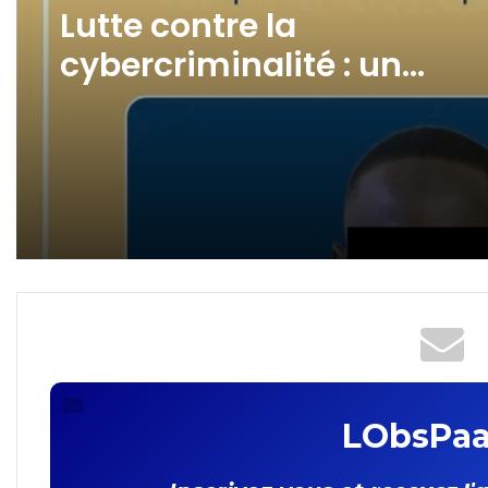
il y a 7 jours
(pas de titre)
Lutte contre la
cybercriminalité : un
revendeur de cartes SIM
interpellé !
LObsPaa