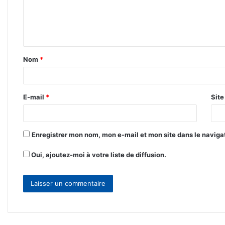
m
e
n
t
Nom
*
a
i
r
E-mail
*
Sit
e
*
Enregistrer mon nom, mon e-mail et mon site dans le navig
Oui, ajoutez-moi à votre liste de diffusion.