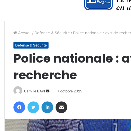
Accueil
/
Defense & Sécurité
/
Police nationale : avis de reche
Defense & Sécurité
Police nationale : a
recherche
Envoyer
Camille BAKI
7 octobre 2025
un
Facebook
Twitter
Linkedin
Partager par email
courriel