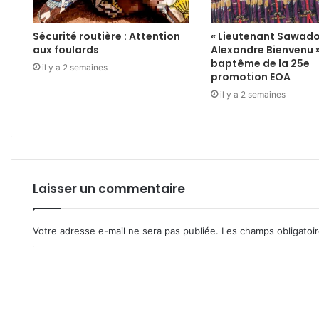
Sécurité routière : Attention
« Lieutenant Sawad
aux foulards
Alexandre Bienvenu 
baptême de la 25e
il y a 2 semaines
promotion EOA
il y a 2 semaines
Laisser un commentaire
Votre adresse e-mail ne sera pas publiée.
Les champs obligatoi
C
o
m