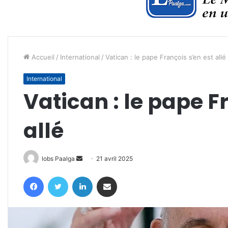
Accueil
/
International
/
Vatican : le pape François s’en est allé
International
Vatican : le pape F
allé
Envoyer
lobs Paalga
21 avril 2025
un
Facebook
Twitter
Linkedin
Partager par email
courriel