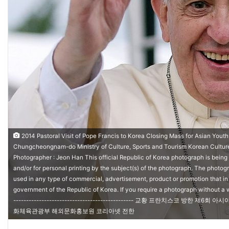
2014 Pastoral Visit of Pope Francis to Korea Closing Mass for Asian Yout
Chungcheongnam-do Ministry of Culture, Sports and Tourism Korean Culture 
Photographer : Jeon Han This official Republic of Korea photograph is being
and/or for personal printing by the subject(s) of the photograph. The photo
used in any type of commercial, advertisement, product or promotion that 
government of the Republic of Korea. If you require a photograph without a wa
----------------------------------------------- 교황 프란치스코 방
화체육관광부 해외문화홍보원 코리아넷 전한