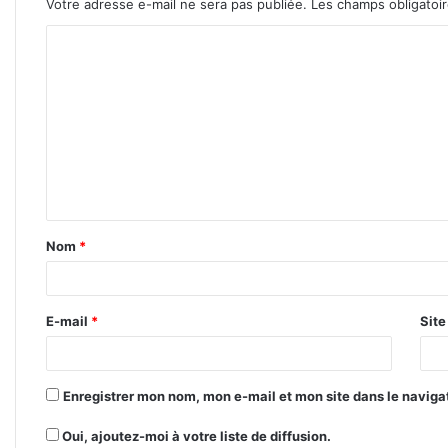
Votre adresse e-mail ne sera pas publiée.
Les champs obligatoi
C
o
m
m
e
n
t
Nom
*
a
i
r
E-mail
*
Sit
e
*
Enregistrer mon nom, mon e-mail et mon site dans le navig
Oui, ajoutez-moi à votre liste de diffusion.