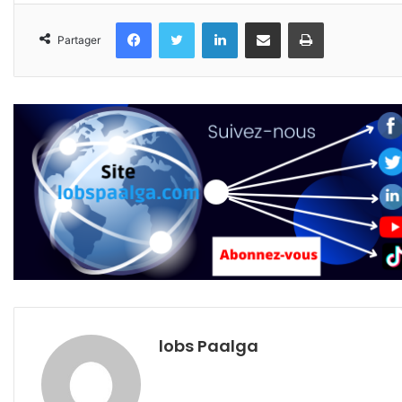
Facebook
Twitter
Linkedin
Partager par email
Imprimer
Partager
lobs Paalga