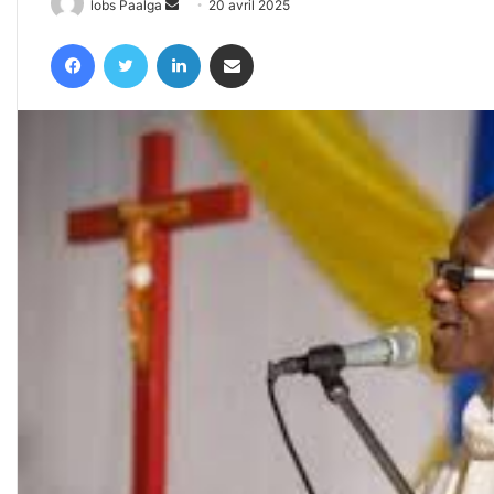
Envoyer
lobs Paalga
20 avril 2025
un
Facebook
Twitter
Linkedin
Partager par email
courriel