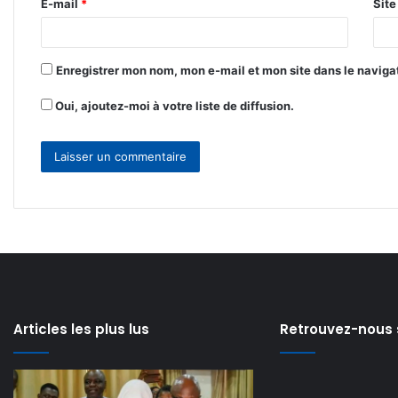
E-mail
*
Sit
e
*
Enregistrer mon nom, mon e-mail et mon site dans le navig
Oui, ajoutez-moi à votre liste de diffusion.
Articles les plus lus
Retrouvez-nous 
Modernisation
Lancement
de
de