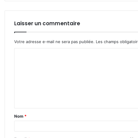
Laisser un commentaire
Votre adresse e-mail ne sera pas publiée.
Les champs obligatoi
C
o
m
m
e
n
t
Nom
*
a
i
r