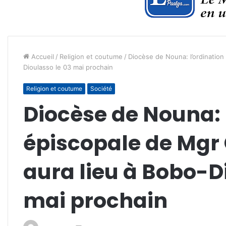
Accueil
/
Religion et coutume
/
Diocèse de Nouna: l’ordinatio
Dioulasso le 03 mai prochain
Religion et coutume
Société
Diocèse de Nouna: 
épiscopale de Mg
aura lieu à Bobo-D
mai prochain