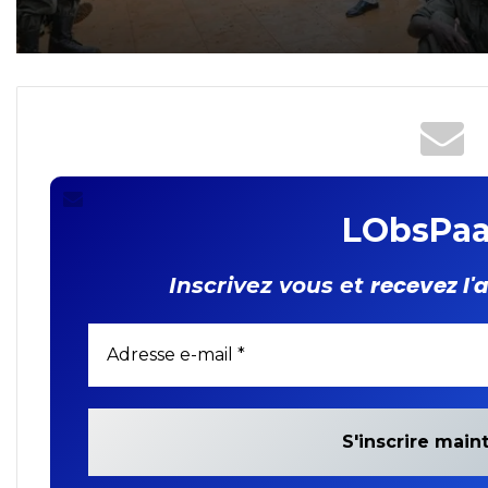
appelés salariés outillés
sur les valeurs citoyenne
et patriotiques
LObsPaa
recevez l'
Inscrivez vous et