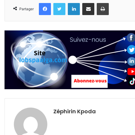
Facebook
Twitter
Linkedin
Partager par email
Imprimer
Partager
Zéphirin Kpoda