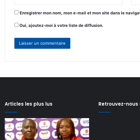
*
Enregistrer mon nom, mon e-mail et mon site dans le navig
Oui, ajoutez-moi à votre liste de diffusion.
Articles les plus lus
Retrouvez-nous 
Can
𝗘-
féminine
𝘃𝗲𝗿𝗯𝗮𝗹𝗶𝘀𝗮𝘁𝗶𝗼𝗻
:
:
il y a 5 jours