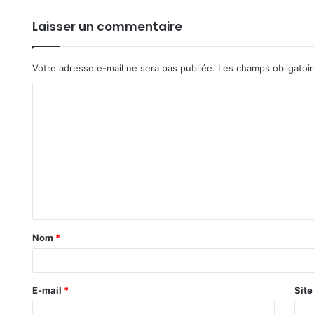
Laisser un commentaire
Votre adresse e-mail ne sera pas publiée.
Les champs obligatoi
C
o
m
m
e
n
t
Nom
*
a
i
r
E-mail
*
Sit
e