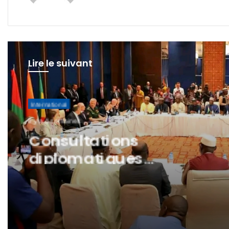
Lire le suivant
International
il y a 4 semaines
Consultations
diplomatiques
Confédération AES – Russ
: un nouvel élan de
renforcement du
partenariat stratégique