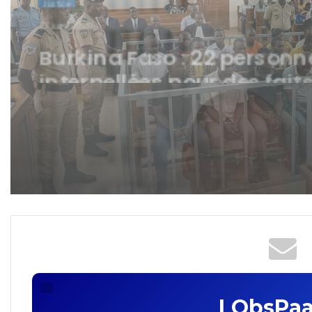
il y a 2 semaines
Burkina Faso : « Ne plus
recourir à la médiation
pénale ni à la compositio
pénale dans les procédur
portant sur des faits de vi
commis sur un mineur. »
LObsPaa