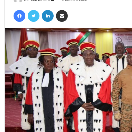
un
Facebook
Twitter
Linkedin
Partager par email
courriel