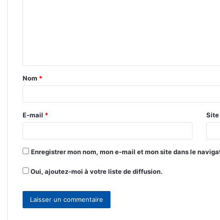
m
m
e
n
t
Nom
*
a
i
r
E-mail
*
Sit
e
*
Enregistrer mon nom, mon e-mail et mon site dans le navig
Oui, ajoutez-moi à votre liste de diffusion.