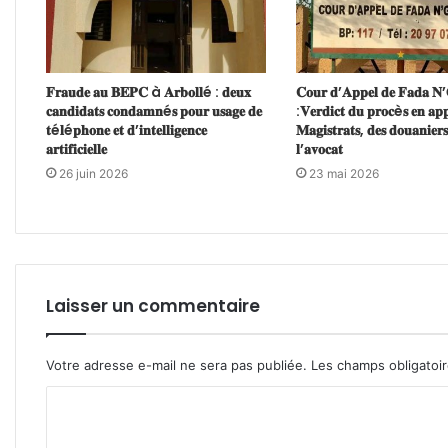
𝐅𝐫𝐚𝐮𝐝𝐞 𝐚𝐮 𝐁𝐄𝐏𝐂 à 𝐀𝐫𝐛𝐨𝐥𝐥é : 𝐝𝐞𝐮𝐱
𝐂𝐨𝐮𝐫 𝐝’𝐀𝐩𝐩𝐞𝐥 𝐝𝐞 𝐅𝐚𝐝𝐚 𝐍
𝐜𝐚𝐧𝐝𝐢𝐝𝐚𝐭𝐬 𝐜𝐨𝐧𝐝𝐚𝐦𝐧é𝐬 𝐩𝐨𝐮𝐫 𝐮𝐬𝐚𝐠𝐞 𝐝𝐞
:𝐕𝐞𝐫𝐝𝐢𝐜𝐭 𝐝𝐮 𝐩𝐫𝐨𝐜è𝐬 𝐞𝐧 𝐚𝐩𝐩
𝐭é𝐥é𝐩𝐡𝐨𝐧𝐞 𝐞𝐭 𝐝’𝐢𝐧𝐭𝐞𝐥𝐥𝐢𝐠𝐞𝐧𝐜𝐞
𝐌𝐚𝐠𝐢𝐬𝐭𝐫𝐚𝐭𝐬, 𝐝𝐞𝐬 𝐝𝐨𝐮𝐚𝐧𝐢𝐞𝐫𝐬
𝐚𝐫𝐭𝐢𝐟𝐢𝐜𝐢𝐞𝐥𝐥𝐞
𝐥’𝐚𝐯𝐨𝐜𝐚𝐭
26 juin 2026
23 mai 2026
Laisser un commentaire
Votre adresse e-mail ne sera pas publiée.
Les champs obligatoi
C
o