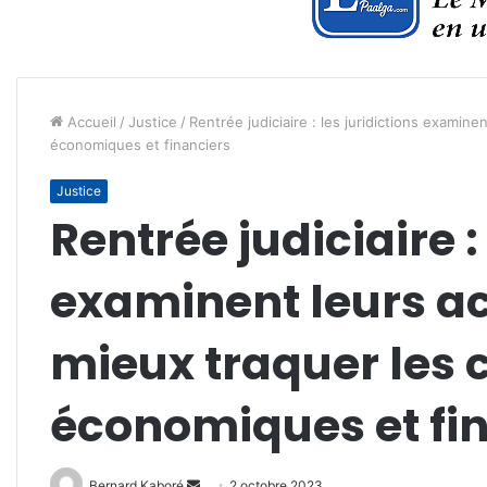
Accueil
/
Justice
/
Rentrée judiciaire : les juridictions examin
économiques et financiers
Justice
Rentrée judiciaire :
examinent leurs a
mieux traquer les 
économiques et fi
Envoyer
Bernard Kaboré
2 octobre 2023