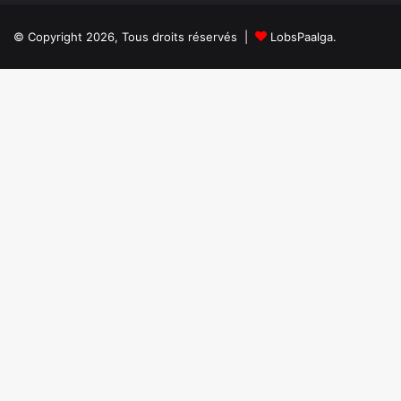
et
et
équitable
de
© Copyright 2026, Tous droits réservés |
LobsPaalga.
la
Solidarité
intervient-
il
?