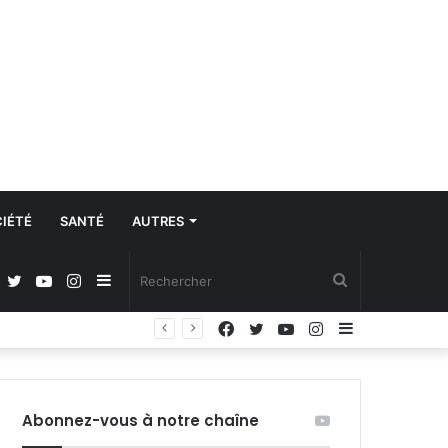
IÉTÉ
SANTÉ
AUTRES
Facebook
Twitter
YouTube
Instagram
Sidebar
Rechercher
Facebook
Twitter
YouTube
Instagram
Sidebar
(barre
(barre
latérale)
latérale)
Abonnez-vous à notre chaîne