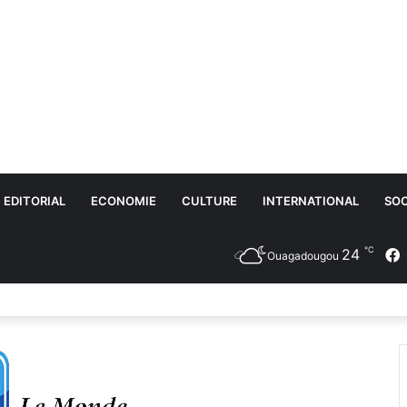
EDITORIAL
ECONOMIE
CULTURE
INTERNATIONAL
SOC
℃
24
Ouagadougou
umérique : le ministère de la Santé lance e-AGREMENT-MS