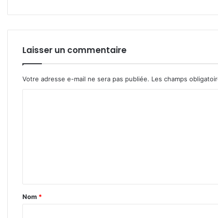
Laisser un commentaire
Votre adresse e-mail ne sera pas publiée.
Les champs obligatoi
C
o
m
m
e
n
t
Nom
*
a
i