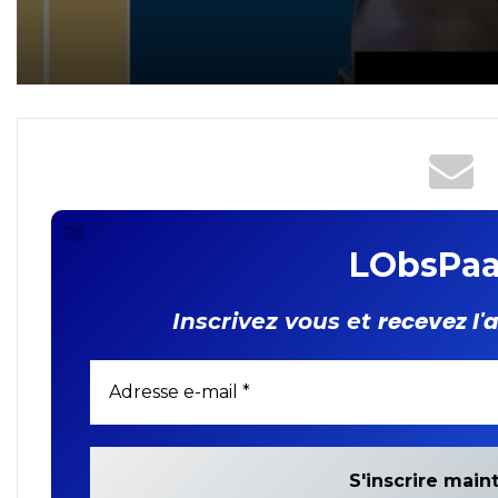
cybercriminalité : un
revendeur de cartes SIM
interpellé !
LObsPaa
recevez l'
Inscrivez vous et