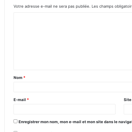
Votre adresse e-mail ne sera pas publiée.
Les champs obligatoi
C
o
m
m
e
n
t
Nom
*
a
i
r
E-mail
*
Sit
e
*
Enregistrer mon nom, mon e-mail et mon site dans le navig