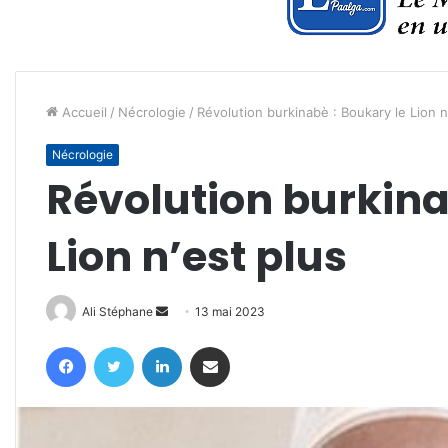
Accueil
/
Nécrologie
/
Révolution burkinabè : Boukary le Lion n
Nécrologie
Révolution burkina
Lion n’est plus
Envoyer
Ali Stéphane
13 mai 2023
un
Facebook
Twitter
Linkedin
Partager par email
courriel