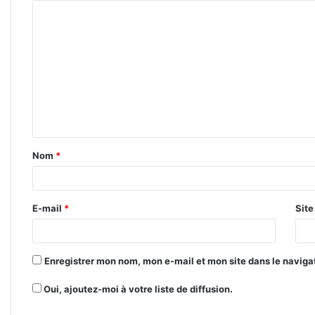
C
o
m
m
e
n
t
Nom
*
a
i
r
E-mail
*
Sit
e
*
Enregistrer mon nom, mon e-mail et mon site dans le navig
Oui, ajoutez-moi à votre liste de diffusion.