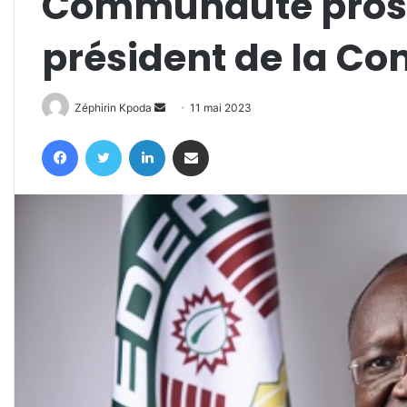
Communauté prospè
président de la C
Envoyer
Zéphirin Kpoda
11 mai 2023
un
Facebook
Twitter
Linkedin
Partager par email
courriel