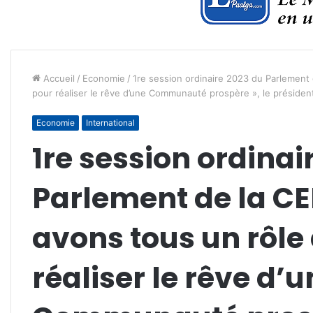
Accueil
/
Economie
/
1re session ordinaire 2023 du Parlement
pour réaliser le rêve d’une Communauté prospère », le présiden
Economie
International
1re session ordinai
Parlement de la CE
avons tous un rôle
réaliser le rêve d’