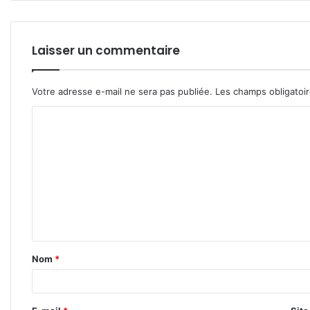
Laisser un commentaire
Votre adresse e-mail ne sera pas publiée.
Les champs obligatoi
C
o
m
m
e
n
t
Nom
*
a
i
r