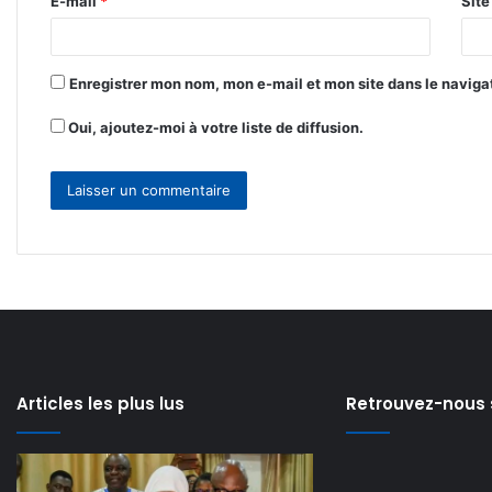
E-mail
*
Sit
e
*
Enregistrer mon nom, mon e-mail et mon site dans le navig
Oui, ajoutez-moi à votre liste de diffusion.
Articles les plus lus
Retrouvez-nous 
Modernisation
Lancement
de
de