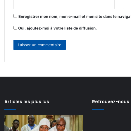
*
Enregistrer mon nom, mon e-mail et mon site dans le navig
Oui, ajoutez-moi à votre liste de diffusion.
Articles les plus lus
Retrouvez-nous 
Modernisation
Lancement
de
de
l’Aéroport
la
il y a 7 heures
il y a 1 jour