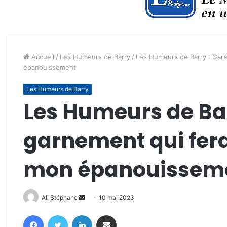
Accueil
/
Les Humeurs de Barry
/
Les Humeurs de Barry : Gare
épanouissement
Les Humeurs de Barry
Les Humeurs de Bar
garnement qui fera
mon épanouissem
Envoyer
Ali Stéphane
10 mai 2023
un
Facebook
Twitter
Linkedin
Partager par email
courriel