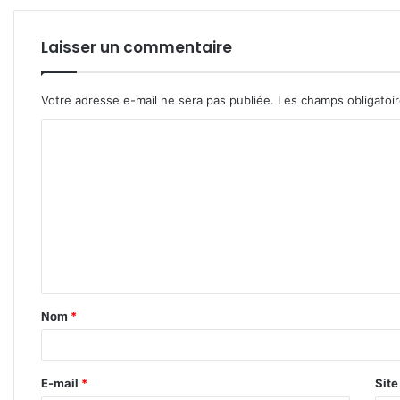
Laisser un commentaire
Votre adresse e-mail ne sera pas publiée.
Les champs obligatoi
C
o
m
m
e
n
t
Nom
*
a
i
r
E-mail
*
Sit
e