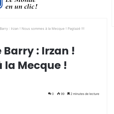
arry : Irzan ! Nous sommes à la Mecque ! Pagtazé !!!
Barry : Irzan !
 la Mecque !
0
99
2 minutes de lecture