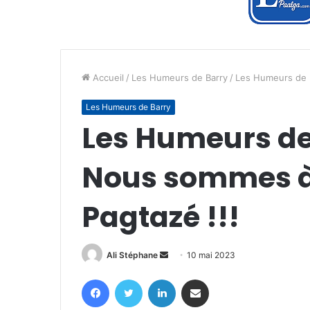
Accueil
/
Les Humeurs de Barry
/
Les Humeurs de B
Les Humeurs de Barry
Les Humeurs de 
Nous sommes à
Pagtazé !!!
Envoyer
Ali Stéphane
10 mai 2023
un
Facebook
Twitter
Linkedin
Partager par email
courriel