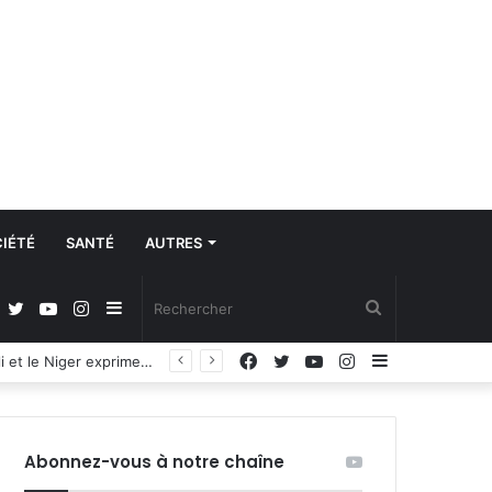
IÉTÉ
SANTÉ
AUTRES
Facebook
Twitter
YouTube
Instagram
Sidebar
Rechercher
Facebook
Twitter
YouTube
Instagram
Sidebar
Avis de recrutement : quatre agents commerciaux terrain, trois vendeurs showroom et un responsable des ressources humaines business partner
(barre
(barre
latérale)
latérale)
Abonnez-vous à notre chaîne