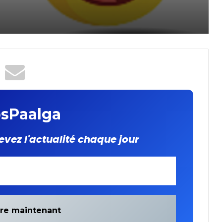
sPaalga
evez l'actualité chaque jour