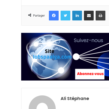
Facebook
Twitter
Linkedin
Partager par email
Im
Partager
Ali Stéphane