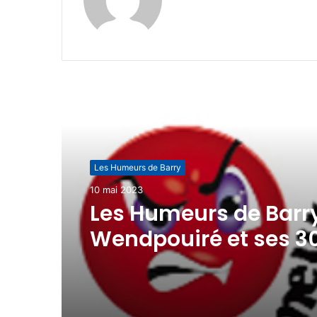
Lire le suivant
Les Humeurs de Barry
10 mai 2023
Les Humeurs de Barry
Wendpouiré et ses 3
abonnés partis en fu