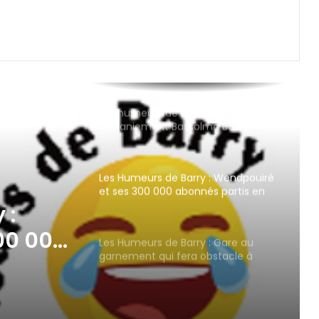
Les humeurs de Barry : Prochain
remaniement Bassolma Bazié,
ministre d’Etat, ministre des
Affaires occultes
Les Humeurs de Barry : Wendpouiré
et ses 300 000 abonnés partis en
fumée !
 :
00 000
Les Humeurs de Barry : Gare au
garnement qui fera obstacle à
mée !
mon épanouissement