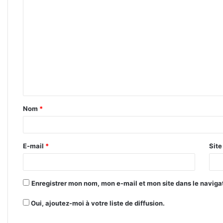
C
o
m
m
e
n
t
Nom
*
a
i
r
E-mail
*
Sit
e
*
Enregistrer mon nom, mon e-mail et mon site dans le navig
Oui, ajoutez-moi à votre liste de diffusion.