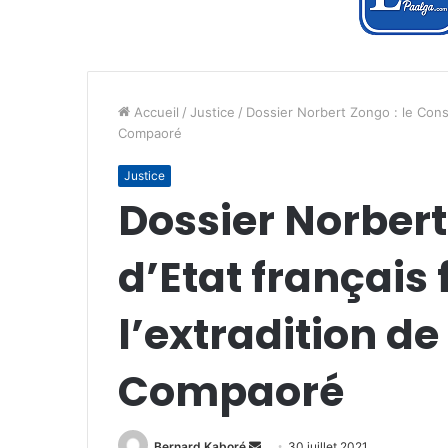
Accueil
/
Justice
/
Dossier Norbert Zongo : le Consei
Compaoré
Justice
Dossier Norbert
d’Etat français
l’extradition de
Compaoré
Envoyer
Bernard Kaboré
30 juillet 2021