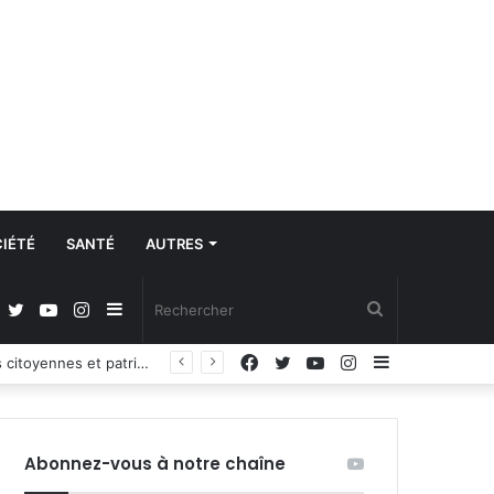
IÉTÉ
SANTÉ
AUTRES
Facebook
Twitter
YouTube
Instagram
Sidebar
Rechercher
Facebook
Twitter
YouTube
Instagram
Sidebar
Propos du Président nigérian sur la situation sécuritaire dans l’AES : le Burkina Faso, le Mali et le Niger expriment leur profond regret
(barre
(barre
latérale)
latérale)
Abonnez-vous à notre chaîne