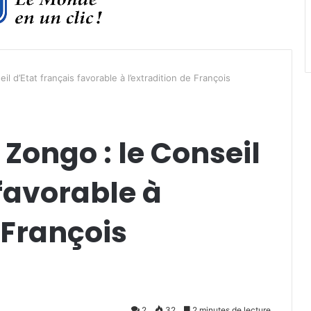
l d’Etat français favorable à l’extradition de François
 Zongo : le Conseil
 favorable à
 François
2
32
2 minutes de lecture