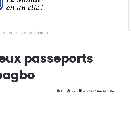
eports pour Laurent Gbagbo
 deux passeports
Gbagbo
0
27
Moins d’une minute