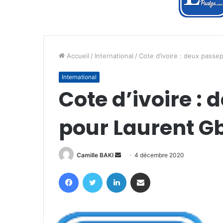
Accueil
/
International
/
Cote d’ivoire : deux pass
International
Cote d’ivoire :
pour Laurent 
Envoyer
Camille BAKI
4 décembre 2020
un
Facebook
Twitter
Linkedin
Partager par email
courriel