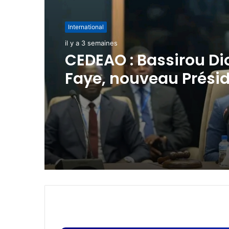
International
il y a 3 semaines
CEDEAO : Bassirou D
Faye, nouveau Prési
exercice