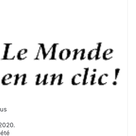
çus
2020.
 été