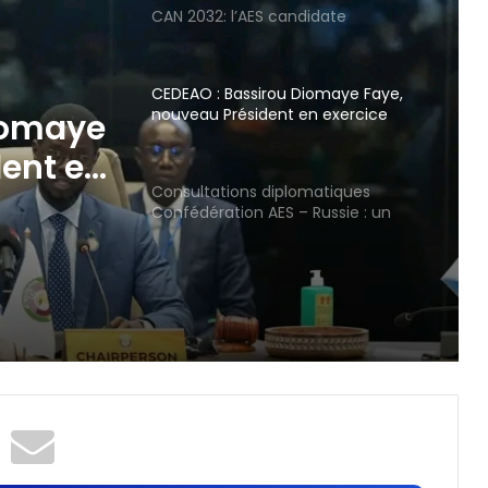
CAN 2032: l’AES candidate
CEDEAO : Bassirou Diomaye Faye,
nouveau Président en exercice
iomaye
dent en
Consultations diplomatiques
Confédération AES – Russie : un
nouvel élan de renforcement du
partenariat stratégique entre les
deux parties