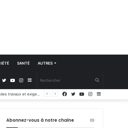
IÉTÉ
SANTÉ
AUTRES
Facebook
Twitter
YouTube
Instagram
Sidebar
Rechercher
Facebook
Twitter
YouTube
Instagram
Sidebar
Lancement de la formation civique et militaire : 2300 appelés salariés outillés sur les valeurs citoyennes et patriotiques
(barre
(barre
latérale)
latérale)
Abonnez-vous à notre chaîne