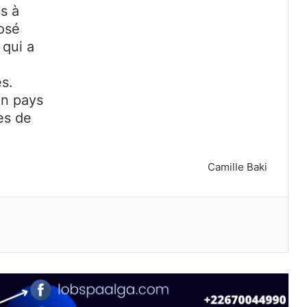
s à
posé
 qui a
es.
on pays
ès de
Camille Baki
primer