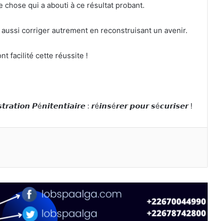
 chose qui a abouti à ce résultat probant.
t aussi corriger autrement en reconstruisant un avenir.
t facilité cette réussite !
𝙩𝙧𝙖𝙩𝙞𝙤𝙣 𝙋é𝙣𝙞𝙩𝙚𝙣𝙩𝙞𝙖𝙞𝙧𝙚 : 𝙧é𝙞𝙣𝙨é𝙧𝙚𝙧 𝙥𝙤𝙪𝙧 𝙨é𝙘𝙪𝙧𝙞𝙨𝙚𝙧 !
primer