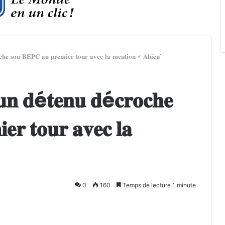
𝐞 𝐬𝐨𝐧 𝐁𝐄𝐏𝐂 𝐚𝐮 𝐩𝐫𝐞𝐦𝐢𝐞𝐫 𝐭𝐨𝐮𝐫 𝐚𝐯𝐞𝐜 𝐥𝐚 𝐦𝐞𝐧𝐭𝐢𝐨𝐧 « 𝐀𝐛𝐢𝐞𝐧’
𝐧 𝐝é𝐭𝐞𝐧𝐮 𝐝é𝐜𝐫𝐨𝐜𝐡𝐞
𝐫 𝐭𝐨𝐮𝐫 𝐚𝐯𝐞𝐜 𝐥𝐚
0
160
Temps de lecture 1 minute