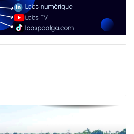
Personne malade et sans
ressources : comment le Ministère
de la Famille et de la Solidarité