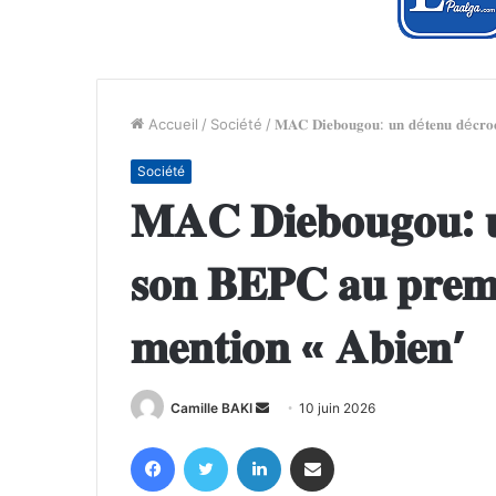
Accueil
/
Société
/
𝐌𝐀𝐂 𝐃𝐢𝐞𝐛𝐨𝐮𝐠𝐨𝐮: 𝐮𝐧 𝐝é𝐭𝐞𝐧𝐮 𝐝é𝐜𝐫𝐨𝐜
Société
𝐌𝐀𝐂 𝐃𝐢𝐞𝐛𝐨𝐮𝐠𝐨𝐮: 
𝐬𝐨𝐧 𝐁𝐄𝐏𝐂 𝐚𝐮 𝐩𝐫𝐞𝐦𝐢
𝐦𝐞𝐧𝐭𝐢𝐨𝐧 « 𝐀𝐛𝐢𝐞𝐧’
Envoyer
Camille BAKI
10 juin 2026
un
Facebook
Twitter
Linkedin
Partager par email
courriel