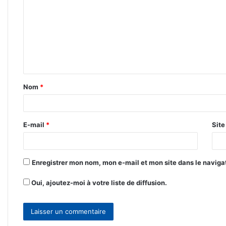
m
m
e
n
t
Nom
*
a
i
r
E-mail
*
Sit
e
*
Enregistrer mon nom, mon e-mail et mon site dans le navig
Oui, ajoutez-moi à votre liste de diffusion.