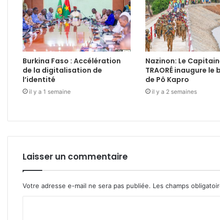
Burkina Faso : Accélération
Nazinon: Le Capitain
de la digitalisation de
TRAORÉ inaugure le 
l’identité
de Pô Kapro
il y a 1 semaine
il y a 2 semaines
Laisser un commentaire
Votre adresse e-mail ne sera pas publiée.
Les champs obligatoi
C
o