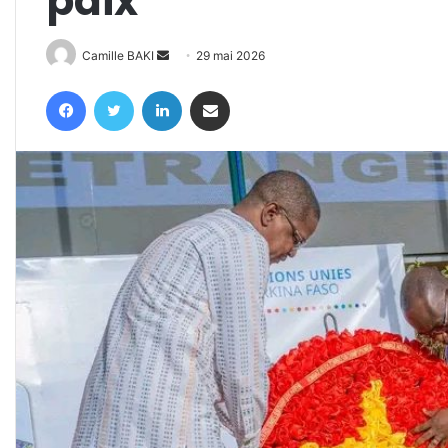
paix
Envoyer
Camille BAKI
29 mai 2026
un
Facebook
Twitter
Linkedin
Partager par email
courriel