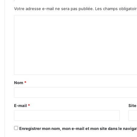
Votre adresse e-mail ne sera pas publiée.
Les champs obligatoi
C
o
m
m
e
n
t
Nom
*
a
i
r
E-mail
*
Sit
e
*
Enregistrer mon nom, mon e-mail et mon site dans le navig