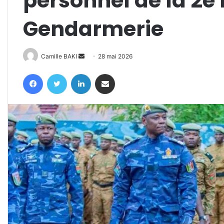
personnel de la 2e 
Gendarmerie
Envoyer
Camille BAKI
28 mai 2026
un
Facebook
Twitter
Linkedin
Partager par email
courriel