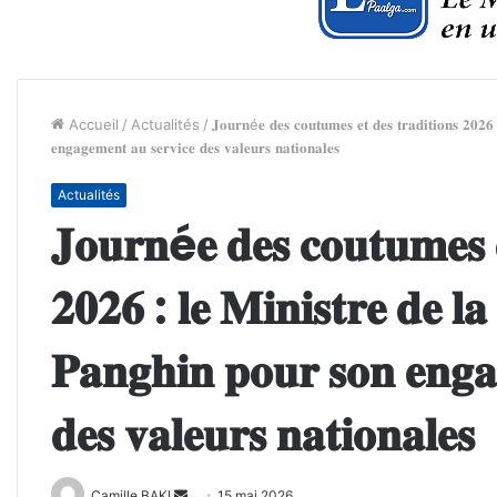
Accueil
/
Actualités
/
𝐉𝐨𝐮𝐫𝐧é𝐞 𝐝𝐞𝐬 𝐜𝐨𝐮𝐭𝐮𝐦𝐞𝐬 𝐞𝐭 𝐝𝐞𝐬 𝐭𝐫𝐚𝐝𝐢𝐭𝐢𝐨𝐧𝐬 𝟐𝟎𝟐
𝐞𝐧𝐠𝐚𝐠𝐞𝐦𝐞𝐧𝐭 𝐚𝐮 𝐬𝐞𝐫𝐯𝐢𝐜𝐞 𝐝𝐞𝐬 𝐯𝐚𝐥𝐞𝐮𝐫𝐬 𝐧𝐚𝐭𝐢𝐨𝐧𝐚𝐥𝐞𝐬
Actualités
𝐉𝐨𝐮𝐫𝐧é𝐞 𝐝𝐞𝐬 𝐜𝐨𝐮𝐭𝐮𝐦𝐞𝐬 𝐞
𝟐𝟎𝟐𝟔 : 𝐥𝐞 𝐌𝐢𝐧𝐢𝐬𝐭𝐫𝐞 𝐝𝐞 𝐥
𝐏𝐚𝐧𝐠𝐡𝐢𝐧 𝐩𝐨𝐮𝐫 𝐬𝐨𝐧 𝐞𝐧𝐠𝐚
𝐝𝐞𝐬 𝐯𝐚𝐥𝐞𝐮𝐫𝐬 𝐧𝐚𝐭𝐢𝐨𝐧𝐚𝐥𝐞𝐬
Envoyer
Camille BAKI
15 mai 2026