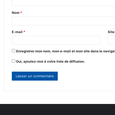
t
Nom
*
a
i
r
E-mail
*
Sit
e
*
Enregistrer mon nom, mon e-mail et mon site dans le navig
Oui, ajoutez-moi à votre liste de diffusion.