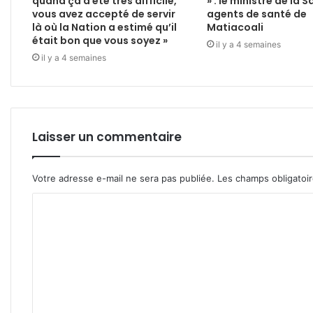
quand ça a été très difficile,
» : le ministre de la 
vous avez accepté de servir
agents de santé de
là où la Nation a estimé qu’il
Matiacoali
était bon que vous soyez »
il y a 4 semaines
il y a 4 semaines
Laisser un commentaire
Votre adresse e-mail ne sera pas publiée.
Les champs obligatoi
C
o
m
m
e
n