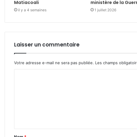
Matiacoali
ministère de la Guer
il y a 4 semaines
1 juillet 2026
Laisser un commentaire
Votre adresse e-mail ne sera pas publiée.
Les champs obligatoi
C
o
m
m
e
n
t
Nom
*