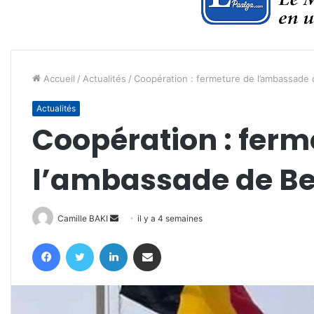
Accueil
/
Actualités
/
Coopération : fermeture de l’ambassade 
Actualités
Coopération : ferm
l’ambassade de Be
Envoyer
Camille BAKI
il y a 4 semaines
un
Facebook
Twitter
Linkedin
Partager par email
courriel