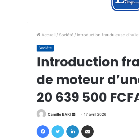
Accueil
/
Société
/
Introduction frauduleuse d’hui
Société
Introduction fr
de moteur d’un
20 639 500 FCF
Envoyer
Camille BAKI
17 avril 2026
un
Facebook
Twitter
Linkedin
Partager par email
courriel