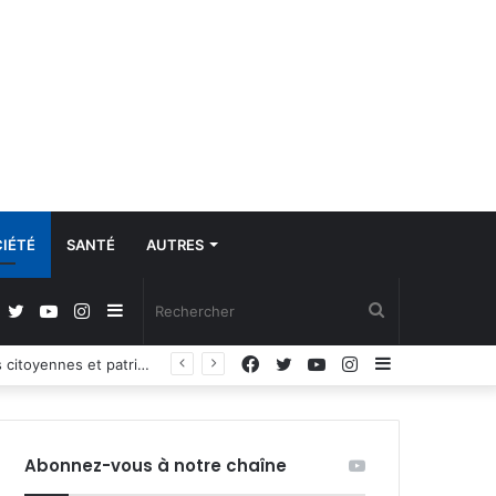
IÉTÉ
SANTÉ
AUTRES
Facebook
Twitter
YouTube
Instagram
Sidebar
Rechercher
Facebook
Twitter
YouTube
Instagram
Sidebar
Propos du Président nigérian sur la situation sécuritaire dans l’AES : le Burkina Faso, le Mali et le Niger expriment leur profond regret
(barre
(barre
latérale)
latérale)
Abonnez-vous à notre chaîne