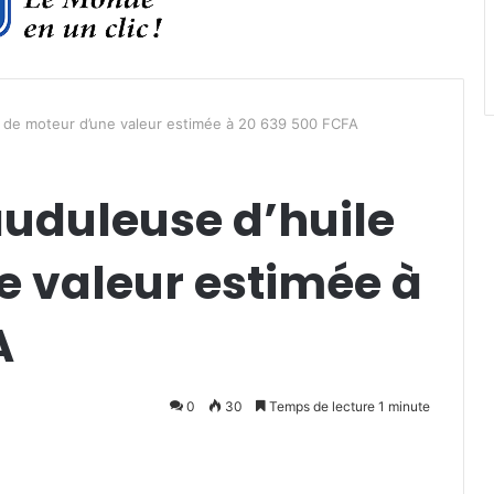
le de moteur d’une valeur estimée à 20 639 500 FCFA
auduleuse d’huile
e valeur estimée à
A
0
30
Temps de lecture 1 minute