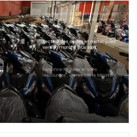
Lancement de la formation civique
et militaire : 2300 appelés salariés
outillés sur les valeurs citoyennes
et patriotiques
Secteur des cycles et motocycles :
vers un marché plus sain,
transparent et équitable
sans
Personne malade et sans
t le
ressources : comment le Ministère
de la Famille et de la Solidarité
e et
intervient-il ?
ient-il
able