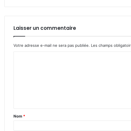
Laisser un commentaire
Votre adresse e-mail ne sera pas publiée.
Les champs obligatoi
C
o
m
m
e
n
t
Nom
*
a
i