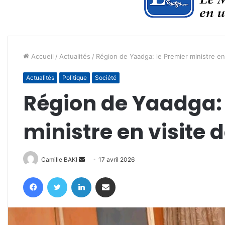
Accueil
/
Actualités
/
Région de Yaadga: le Premier ministre en 
Actualités
Politique
Société
Région de Yaadga: 
ministre en visite d
Envoyer
Camille BAKI
17 avril 2026
un
Facebook
Twitter
Linkedin
Partager par email
courriel